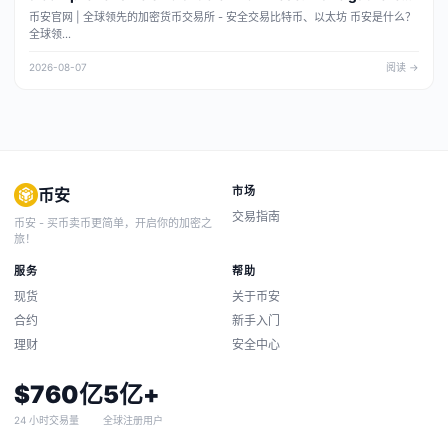
sufficient information about Binance. Let me write the
币安官网 | 全球领先的加密货币交易所 - 安全交易比特币、以太坊 币安是什么？
SEO article in Chinese.
全球领...
2026-08-07
阅读 →
市场
币安
交易指南
币安 - 买币卖币更简单，开启你的加密之
旅！
服务
帮助
现货
关于币安
合约
新手入门
理财
安全中心
$760亿
5亿+
24 小时交易量
全球注册用户