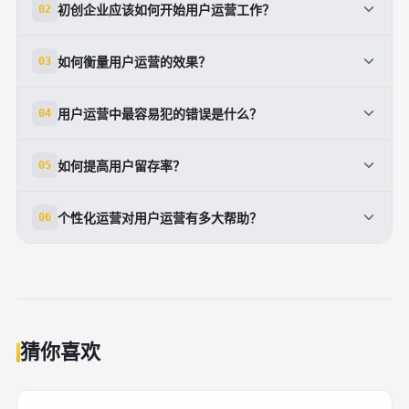
初创企业应该如何开始用户运营工作？
02
初创企业可以从以下几个方面入手：首先明确核心用户
如何衡量用户运营的效果？
03
群体和他们的主要痛点；其次建立简单的用户反馈机
制；再次设计一个基础的用户分层方案；最后选择1-2
用户运营的效果可以通过多个指标衡量：用户留存率
用户运营中最容易犯的错误是什么？
04
个关键指标进行持续监测。不需要一开始就搭建复杂的
（特别是第1日、第7日、第30日留存率）、用户活跃
系统，而是先做好基础工作，逐步迭代。
度（DAU/MAU）、转化率、用户生命周期价值
常见的错误包括：只关注数量增长而忽视用户质量；过
如何提高用户留存率？
05
（LTV）、客户获取成本（CAC）等。不同的企业可以
度推送营销信息导致用户反感；没有进行用户分层，采
根据自身业务模式选择最相关的指标进行重点关注和优
用一刀切的运营方式；忽视用户反馈和数据分析；缺乏
提高留存率的关键做法包括：在新用户入手期提供优质
化。
个性化运营对用户运营有多大帮助？
06
长期规划，频繁调整策略。这些错误都会影响用户体验
的引导体验；定期推送有价值的内容而非单纯的促销信
和长期商业价值。
息；建立激励机制和社区互动；快速响应用户问题和反
个性化运营的帮助非常大。通过用户数据分析，可以为
馈；不断优化产品核心功能；针对流失用户进行分析和
不同用户提供定制化的内容、推荐和优惠，大幅提升用
挽回尝试。每个行业的最佳留存率标准不同，需要与竞
户体验和转化率。研究表明，个性化推荐可以提高点击
争对手进行对标。
率20%-30%，转化率提升10%-15%。但个性化的前提
是要尊重用户隐私，获得用户的信任和授权。
猜你喜欢