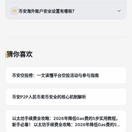
避免假App风险[1][5][8]。
地址、邮编。通常几分钟通过，提升提现限额至更高。
有，推荐如RFHBT7IA或ATY3F9LB，仅注册时输入，
币安海外账户安全设置有哪些？
06
护照或驾驶证也支持。认证后即可大额交易，确保信息
有效期内享最高20%终身手续费返佣。节省成本，尤其
真实[3][5][7]。
高频交易用户。步骤：打开邀请链接，填码注册，即自
首推2FA双重验证，用币安验证器或Google
动绑定。无码也可注册，但返佣更划算[1][4]。
Authenticator绑定。设置反钓鱼码，防范邮件诈骗。
强密码（8位+大小写+数字+符号），勿分享私钥。定
期检查登录设备，启用提现白名单。遵循这些，账户安
全系数大幅提升[2][5]。
猜你喜欢
币安空投榜：一文读懂平台空投活动与参与指南
币安P2P人民币卖币安全的核心机制解析
以太坊手续费全攻略：2026年降低Gas费的5步实用教程，
新手必看！ 以太坊手续费全攻略：2026年降低Gas费的5
步实用教程，新手必看！