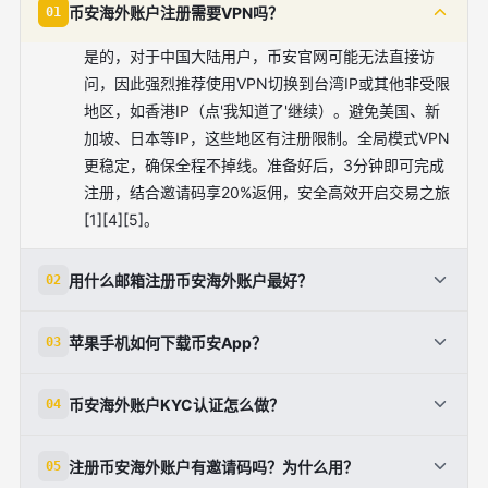
币安海外账户注册需要VPN吗？
01
是的，对于中国大陆用户，币安官网可能无法直接访
问，因此强烈推荐使用VPN切换到台湾IP或其他非受限
地区，如香港IP（点'我知道了'继续）。避免美国、新
加坡、日本等IP，这些地区有注册限制。全局模式VPN
更稳定，确保全程不掉线。准备好后，3分钟即可完成
注册，结合邀请码享20%返佣，安全高效开启交易之旅
[1][4][5]。
用什么邮箱注册币安海外账户最好？
02
推荐使用国外邮箱如Outlook或Gmail，接收验证码更
苹果手机如何下载币安App？
03
快、更可靠；国内也可QQ或163邮箱。手机号选+86
区号即可。注册时输入有效常用邮箱，便于接收重要通
苹果用户需海外Apple ID，从台湾区App Store下载。
币安海外账户KYC认证怎么做？
04
知和安全码。避免废弃邮箱，以防遗忘导致账号问题。
方法包括：修改现有ID地区为台湾、注册新台湾ID，或
结合强密码和2FA，双重保障账户安全[1][2][5][7]。
淘宝购买现成ID。安卓用户直接官网下载。下载后登录
登录App，点击'账户'>'身份验证'，选'标准认证'。选择
注册币安海外账户有邀请码吗？为什么用？
05
币安海外账户，立即设置安全验证。官方渠道最安全，
中国地区，上传身份证正反面、人脸识别，填写姓名、