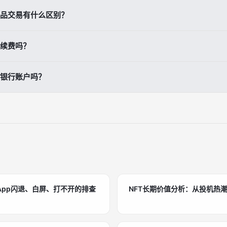
充值，包括美元(USD)、欧元(EUR)、人民币(CNY)、日元(JPY)
品交易有什么区别？
你可以在充值页面看到当前可用的所有法定货币选项。建议选择与你当地
买和出售加密货币，你实际拥有这些资产。衍生品交易(期货)是对价格变
续费吗？
使用杠杆，风险更高。初学者应该从现货交易开始，因为它更简单、更安
支付手续费。现货交易的标准手续费为0.1%。如果你持有BNB币并在交
银行账户吗？
扣，手续费降至0.075%。VIP会员可以获得更低的费率。提现到其他钱
链网络的拥堵情况。
币提现到个人钱包或交易所。如果你要提现法定货币到银行账户，需要通
。提现方式取决于你所在的地区和当地的监管政策。某些地区可能通过第
App闪退、白屏、打不开的排查
NFT长期价值分析：从投机热