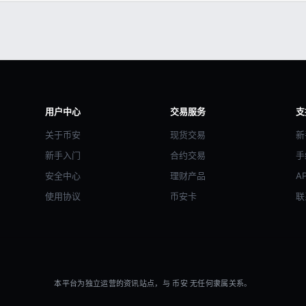
用户中心
交易服务
支
关于币安
现货交易
新
新手入门
合约交易
手
安全中心
理财产品
A
使用协议
币安卡
联
本平台为独立运营的资讯站点，与 币安 无任何隶属关系。