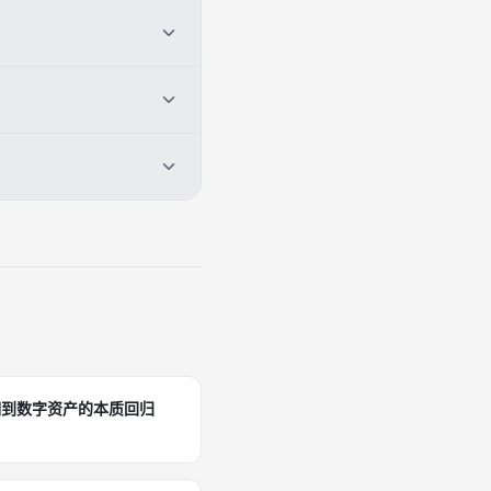
等。支持的货币会根据你的所在
银行相同的货币，以获得最
动的投资，不需要持有实际
全，风险也相对可控。
易时使用BNB支付手续费，
包时也会产生网络手续费，具
过出售加密货币换成法定货
三方服务支持法定货币提
潮到数字资产的本质回归