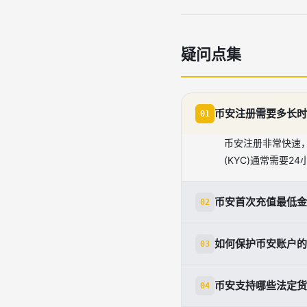
疑问点集
币安注册需要多长时
01
币安注册非常快速
(KYC)通常需要
币安首次充值最低金
02
币安没有严格的最
如何保护币安账户的
03
有各自的最低限制
保护币安账户安全的
币安支持哪些法定货
04
用登录地址白名单