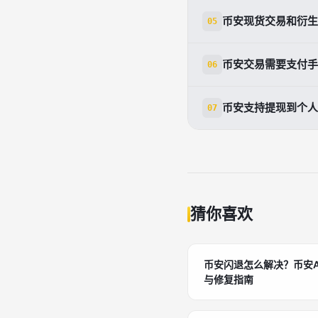
币安支持多种法定货币
币安现货交易和衍生
05
地区而有所不同。
佳的汇率和速度。
现货交易是直接购
币安交易需要支付手
06
资产。衍生品交易
是的，币安交易需要
币安支持提现到个人
07
可以获得25%的折
体金额取决于区块
币安支持将加密货
币，然后进行提现
现。
猜你喜欢
币安闪退怎么解决？币安
与修复指南