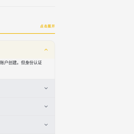
点击展开
成账户创建。但身份认证
。不过不同的充值方式可能
。
上登录、不分享账户信息、启
，可以进一步降低风险。