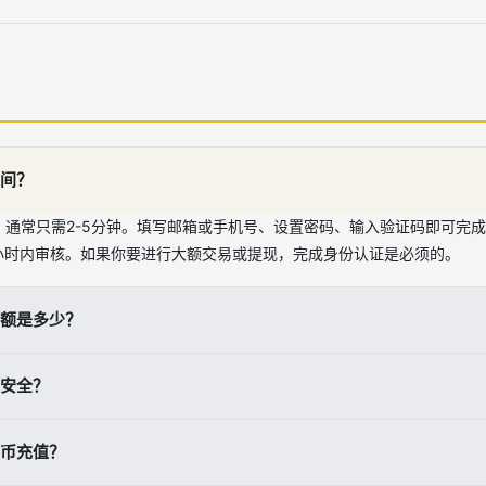
间？
，通常只需2-5分钟。填写邮箱或手机号、设置密码、输入验证码即可完
24小时内审核。如果你要进行大额交易或提现，完成身份认证是必须的。
额是多少？
低充值金额限制。你可以从极小的金额开始，比如100元人民币或10美元
安全？
。例如信用卡购买可能有50美元的最低限制。建议先用小额测试充值流程
关键措施包括：启用两步验证(2FA)、定期修改密码、不在公共Wi-Fi
币充值？
功能、绑定手机和邮箱。此外，将大部分资金转入现货钱包而非交易账户