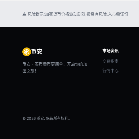
⚠ 风险提示:加密货币价格波动剧烈,投资有风险,入市需谨慎
市场资讯
币安
交易指南
币安 - 买币卖币更简单，开启你的加
行情中心
密之旅！
© 2026 币安. 保留所有权利。