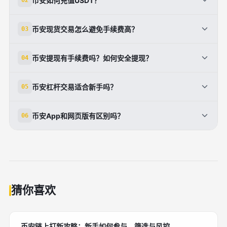
币安如何充值USDT？
02
在币安钱包-充值，选择USDT，复制对应链地址（如
币安现货交易怎么避免手续费高？
03
TRC20费用最低）。从其他钱包转入，小额测试确认
到账（几分钟）。支持多种链：ERC20、BEP20等，
币安现货手续费仅0.1%，持BNB支付再减25%。选择
币安提现有手续费吗？如何安全提现？
04
选择低Gas费的。首次充值建议10-50 USDT验证。充
限价单控制滑点，批量交易用API。VIP用户手续费更
值后可在现货/合约交易。注意网络匹配，避免转错链
低，根据交易量升级。新手从市价单练手，逐步掌握止
提现手续费依币种和链而定，如USDT-TRC20仅1
导致资金丢失。币安使用中，这步是交易起点。
币安杠杆交易适合新手吗？
05
盈止损。热门对如BTC/USDT流动性佳，成交快。长
USDT。设置2FA+邮箱验证，双重保护。分小额多次
期使用，参与赚币存BNB，优化成本。
操作，高级KYC无限额。复制地址时检查首尾，避免钓
新手不推荐高杠杆，从1-5倍现货合约起步。进入合约
币安App和网页版有区别吗？
06
鱼。币安使用中，提现前确认市场行情，锁定利润。常
界面，选择逐仓模式隔离风险，设置止损。监控保证金
见问题如延迟，多因网络拥堵，耐心等待。
率，避免爆仓。币安有模拟盘练习，手续费低。学习K
App更便捷，支持推送警报、指纹登录，适合手机交
线、支撑位后进阶。风险自负，只用闲钱，杠杆放大收
易。网页版功能全，适合大屏分析K线。两者数据同
益也放大损失。
步，推荐双端使用。下载官网App，避免假版。币安使
用中，App优化移动端体验，网页适合深度策略。
猜你喜欢
币安链上打新攻略：新手如何参与、筛选与风控