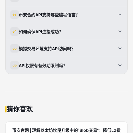
开启提币权限会大幅增加账户风险。即使API密钥不小
币安合约API支持哪些编程语言？
03
心泄露，如果未开启提币权限，攻击者也无法直接提取
你的资金。这是保护资金安全的最重要防线，强烈建议
币安官方支持Python、JavaScript、Java、C#、Go
如何确保API连接成功？
04
永远不要开启此权限。
等多种编程语言。其中Python是最受欢迎的选择，拥
有成熟的第三方库如CCXT。不同语言都有完整的API
创建API后，使用提供的示例代码进行测试连接。调用
模拟交易环境支持API访问吗？
05
文档和代码示例供参考。
fetch_balance()获取账户余额，如果成功返回结果说
明连接正常。常见连接失败原因包括API Key错误、IP
是的，币安模拟交易完全支持API访问。你可以为模拟
API权限有有效期限制吗？
06
不在白名单、未完成身份认证等。
环境单独创建API密钥，在虚拟账户中测试交易策略和
机器人，无需担心真实资金损失，是学习和验证策略的
根据币安规定，API权限的有效期为90天。需要在有效
最佳方式。
期内定期检查并确认权限设置，系统会在权限即将过期
时发出提醒。建议定期审查和更新API权限配置以保持
最佳安全状态。
猜你喜欢
币安官网 | 理解以太坊坎昆升级中的“Blob交易”：降低L2费