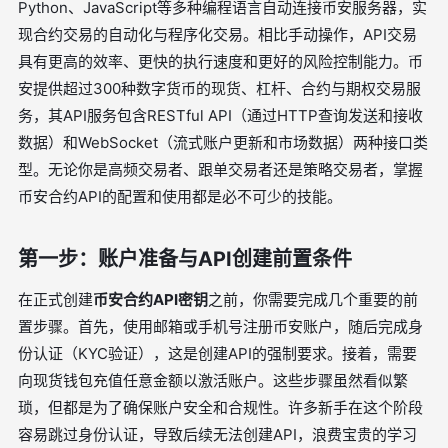
Python、JavaScript等多种编程语言自动连接币安服务器，实
现合约交易的自动化与程序化交易。相比手动操作，API交易
具有更高的效率、更快的执行速度和更好的风险控制能力。币
安提供超过300种数字货币的现货、杠杆、合约与期权交易服
务，其API服务包含RESTful API（通过HTTP查询发送和接收
数据）和WebSocket（流式账户更新和市场数据）两种接口类
型。无论你是高频交易者、跟单交易者还是策略交易者，掌握
币安合约API的配置和使用都是必不可少的技能。
第一步：账户准备与API创建前置条件
在正式创建
币安合约API密钥
之前，你需要完成几个重要的前
置步骤。首先，使用邮箱或手机号注册币安账户，随后完成身
份认证（KYC验证），这是创建API的强制要求。接着，需要
向现货钱包充值任意金额以激活账户。这些步骤虽然看似繁
琐，但都是为了确保账户安全和合规性。许多新手在这个阶段
容易跳过身份认证，导致后续无法创建API，浪费宝贵的学习