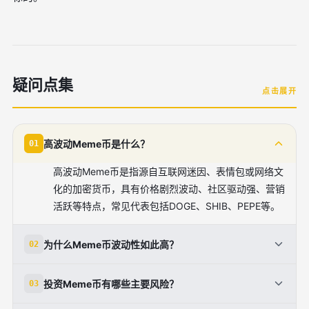
疑问点集
点击展开
高波动Meme币是什么？
01
高波动Meme币是指源自互联网迷因、表情包或网络文
化的加密货币，具有价格剧烈波动、社区驱动强、营销
活跃等特点，常见代表包括DOGE、SHIB、PEPE等。
为什么Meme币波动性如此高？
02
Meme币价格高度依赖社交媒体情绪、名人炒作和
投资Meme币有哪些主要风险？
03
FOMO心理，且多数代币供应量大、缺乏实际价值，导
致价格可在短时间内暴涨或暴跌。