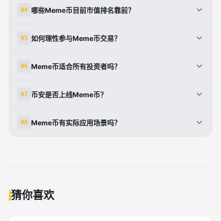
主要风险包括开发者跑路、低流动性、投机性强、短期
哪些Meme币目前市值排名靠前？
04
暴涨后迅速下跌，以及因缺乏基本面支撑导致的价格崩
盘。
截至2024年10月，市值排名前六的Meme币为狗狗币
如何理性参与Meme币交易？
05
（DOGE）、柴犬币（SHIB）、Pepe（PEPE）、
dogwifhat（WIF）、Bonk（BONK）和FLOKI。
应选择可靠交易平台，关注社区活跃度与文化传播力，
Meme币适合所有投资者吗？
06
使用数据分析工具跟踪价格趋势，并严格设置止损止盈
点，控制仓位规模。
不适合。Meme币属于高风险资产，价格波动剧烈，仅
币安是否上线Meme币？
07
适合具备风险承受能力的投资者，且应视为加密市场的
娱乐化补充，而非核心投资。
是的，币安已上线多个Meme币，例如2023年11月上
Meme币有实际应用场景吗？
08
线的$ACT在数小时内暴涨10倍，显示其作为主流交易
所对Meme币市场的关注。
大多数Meme币缺乏实际技术价值或应用场景，其价值
主要源于社区共识、网络文化和投机情绪，不同于比特
币或以太坊等主流加密货币。
猜你喜欢