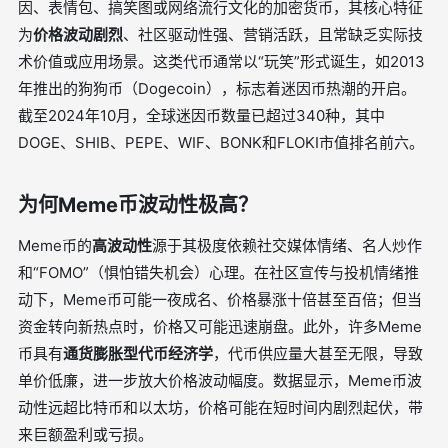
因、表情包、搞笑图或网络流行文化的加密货币，其核心特征
为
价格波动剧烈
、社区驱动性强、营销活跃，且常缺乏实际技
术价值或应用场景。这类代币通常以“玩笑”形式诞生，如2013
年推出的狗狗币（Dogecoin），标志着迷因币热潮的开启。
截至2024年10月，全球迷因币数量已超过340种，其中
DOGE、SHIB、PEPE、WIF、BONK和FLOKI市值排名前六。
为何Meme币波动性极高？
Meme币的
高波动性
源于其极度依赖社交媒体情绪、名人炒作
和“FOMO”（惧怕错失机会）心理。在社区宣传与投机情绪推
动下，Meme币可能一夜成名、价格暴涨十倍甚至百倍；但当
资金转向新热点时，价格又可能迅速崩盘。此外，许多Meme
币具有
通货膨胀型代币经济学
，代币供应量大甚至无限，导致
单价低廉，进一步放大价格波动幅度。数据显示，Meme币波
动性远超比特币和以太坊，价格可能在短时间内剧烈起伏，带
来巨额盈利或亏损。