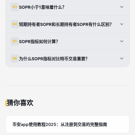
SOPR大于1表示大多数市场参与者正在以盈利方式出
SOPR小于1意味着什么？
03
售比特币，通常意味着市场处于上涨趋势，投资者获利
意愿强烈。
SOPR小于1表示市场参与者正在以亏损方式出售比特
短期持有者SOPR和长期持有者SOPR有什么区别？
04
币，通常出现在市场恐慌或下跌趋势中，投资者抛压较
重。
短期持有者SOPR（STH-SOPR）针对持有时间短于
SOPR指标如何计算？
05
155天的地址，反映短期投机行为；长期持有者
SOPR（LTH-SOPR）针对持有时间长于155天的地
SOPR的计算公式为：SOPR = 卖出总金额 / 买入总成
为什么SOPR指标对比特币交易重要？
06
址，反映长期投资信心。
本，即卖出价格除以买入价格，反映已实现利润与成本
的比率。
SOPR能直观反映市场参与者的盈利状况，帮助投资者
判断市场情绪和趋势，是制定投资策略和把握买卖时机
的重要工具。
猜你喜欢
币安app使用教程2025：从注册到交易的完整指南