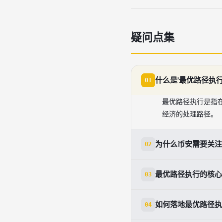
疑问点集
什么是'最优路径执行
01
最优路径执行是指
经济的处理路径。
为什么币安需要关注
02
因为执行效率直接
最优路径执行的核心
03
本，并增强系统的
包括逐笔决策、数
如何落地最优路径执
04