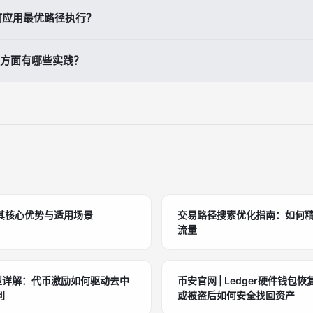
准、设定明确成功指标、基于实际行为设计路径逻辑、平衡成本与转化、
如何应用最优路径执行？
与等步骤。
O 算法被证明是最优 DRL 选择；金融机构正转向重视风险识别与长期价值
方面有哪些实践？
路由系统，实现逐笔交易路径决策，动态选择处理商，并在失败时自动切
其核心优势与适用场景
交易路径搜索优化指南：如何
流量
益模型详解：代币激励如何驱动去中
币安官网 | Ledger硬件钱
利
或被盗后如何安全找回资产