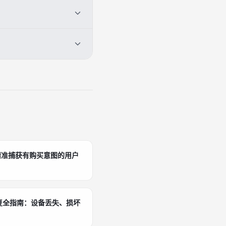
分步落地并测试、严谨监控
创造，形成'数据驱动 + 经
换备用路径，同时持续监控
精准捕获有购买意图的用户
包恢复全指南：设备丢失、损坏