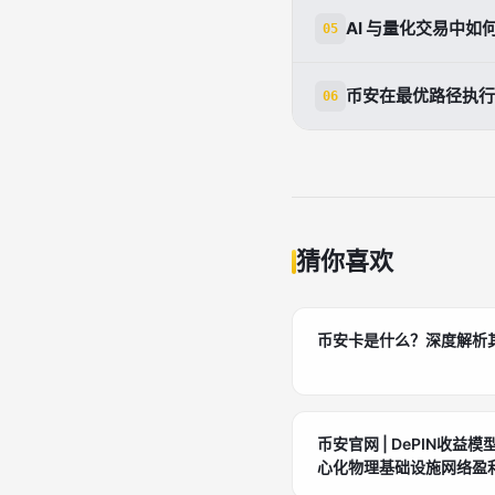
需遵循建立清晰基
AI 与量化交易中
05
表现、保持人工参
在量化交易中，PP
币安在最优路径执行
06
验智慧'复合系统。
币安构建智能支付
并调整路径规则。
猜你喜欢
币安卡是什么？深度解析
币安官网 | DePIN收
心化物理基础设施网络盈