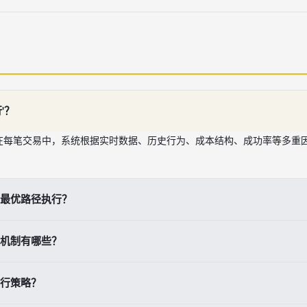
'？
在每笔交易中，系统根据实时数据、历史行为、成本结构、成功率等多重
最优路径执行？
影响用户满意度与平台竞争力。通过实施最优路径执行策略，币安可显著
机制有哪些？
弹性与可靠性。
据驱动优化、备用路径重试、动态阈值调整等关键机制。
行策略？