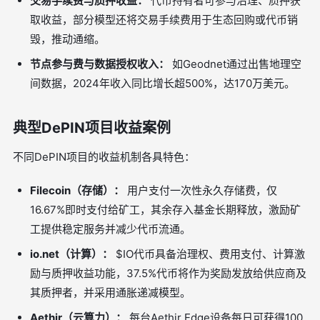
交易手续费与质押收益：
代币持有者可参与治理、质押获
取收益，部分模型还将交易手续费用于生态回购或代币销
毁，推动通缩。
节点参与费与数据授权收入：
如Geodnet通过出售地理空
间数据，2024年收入同比增长超500%，达170万美元。
典型DePIN项目收益案例
不同DePIN项目的收益机制各具特色：
Filecoin（存储）：
用户支付一次性永久存储费，仅
16.67%即时支付给矿工，其余存入基金长期释放，激励矿
工提供稳定服务并减少代币流通。
io.net（计算）：
$IO代币具备治理权、费用支付、计算激
励与质押收益功能，37.5%代币将作为奖励发放给供应商及
其质押者，并采用通胀递减模型。
Aethir（云算力）：
每台Aethir Edge设备每日可获得100