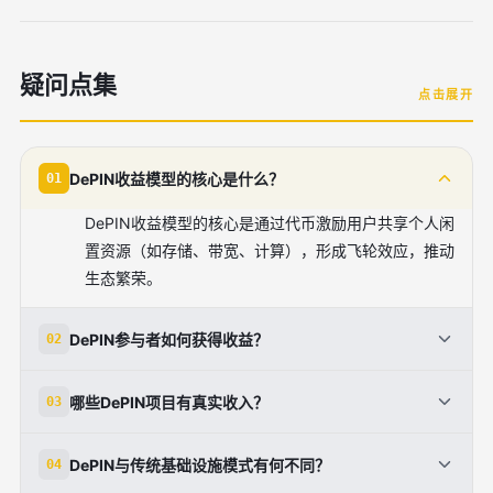
疑问点集
点击展开
DePIN收益模型的核心是什么？
01
DePIN收益模型的核心是通过代币激励用户共享个人闲
置资源（如存储、带宽、计算），形成飞轮效应，推动
生态繁荣。
DePIN参与者如何获得收益？
02
参与者可通过提供资源获得代币奖励、服务费用分成、
哪些DePIN项目有真实收入？
03
质押收益、交易手续费回购及数据授权收入等多种方式
获取收益。
如Geodnet通过地理空间数据授权，2024年收入达
DePIN与传统基础设施模式有何不同？
04
170万美元；io.net和Aethir也通过计算租赁和云算力服