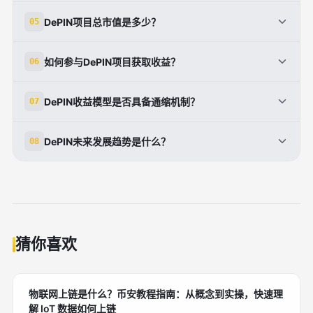
务实现稳定收益。
DePIN将基础设施所有权和收益分配给个人，消除单点
DePIN项目总市值是多少？
05
故障，提升效率与可访问性；而传统模式依赖中心化企
业控制。
截至2025年4月，全球DePIN项目总链上市值达71亿
如何参与DePIN项目获取收益？
06
美元，其中Solana生态贡献32.5亿美元，领先于其他
区块链。
用户可通过币安平台购买DePIN项目代币，参与节点挖
DePIN收益模型是否具备通缩机制？
07
矿、质押或资源贡献，获取代币奖励与生态收益。
部分DePIN项目（如io.net、Filecoin）采用代币销毁
DePIN未来发展趋势是什么？
08
或通胀递减机制，减少流通供应，提升代币价值。
随着AI、云计算和物联网需求增长，DePIN将成为现实
资产上链的关键桥梁，收益模型将更多元、透明，并推
动基础设施民主化。
猜你喜欢
物联网上链是什么？币安教程指南：从概念到实操，快速理
解 IoT 数据如何上链