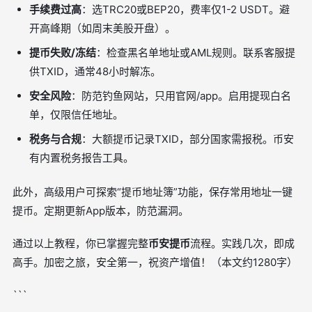
手续费过高
：选TRC20或BEP20，费率仅1-2 USDT。避
开高峰期（如周末美股开盘）。
提币失败/冻结
：检查黑名单地址或AML规则。联系客服提
供TXID，通常48小时解冻。
安全风险
：防范钓鱼网站，只用官网/app。启用提现白名
单，仅限信任地址。
税务与合规
：大额提币记录TXID，部分国家需报税。币安
有内置税务报告工具。
此外，高级用户可探索“提币地址簿”功能，保存常用地址一键
提币。定期更新App版本，防范漏洞。
通过以上教程，你已掌握完整
币安提币
流程。实践几次，即成
高手。加密之旅，安全第一，祝资产增值！（本文约1280字）
```