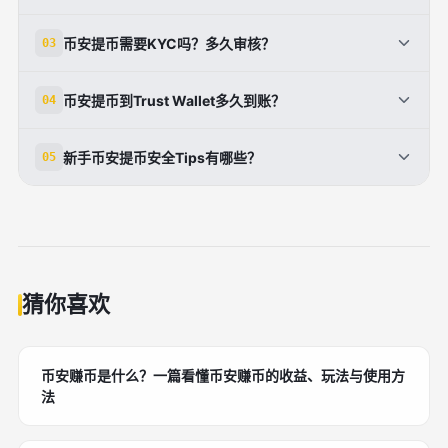
地址错误是提币最大风险，若链上已广播，资金基本不
币安提币需要KYC吗？多久审核？
03
可追回（概率<1%）。预防：复制地址后逐字符核对，
选择正确网络；用钱包扫码或地址簿。已提交未广播，
是的，提币需完成KYC身份验证，未KYC每日限额低
币安提币到Trust Wallet多久到账？
04
可24小时内联系客服取消。教训：首次小额测试（如1
（如50 USDT）。验证分基本（手机/证件，10分钟）
USDT）。硬件钱包如Ledger有地址验证功能。币安
和高级（人脸，1-3天）。提币时启用2FA和反钓鱼
到Trust Wallet，选BEP20/BSC网络最快5-30分钟，
有黑名单机制，疑似错误地址自动拦截。安全第一，宁
新手币安提币安全Tips有哪些？
05
码。首次大额提币人工审核24-48小时，后续即时。建
TRC20类似。ERC20高峰期1-2小时。步骤：Wallet创
慢勿错。（118字）
议提前验证，避免高峰期延误。中国用户用护照/身份
建地址→币安粘贴→提交TXID。查询：用BSCScan输
1.双2FA+白名单；2.小额测试；3.官网操作防钓鱼；4.
证。KYC后解锁C2C、杠杆等功能，一劳永逸。（112
入哈希实时追踪。到账后Wallet显示余额。常见延误：
记录每笔TXID；5.硬件钱包存储大额。避高峰、选低
字）
网络拥堵或审核，耐心等或查状态。优化：避开UTC
费网。学习链上浏览器。币安安全基金赔付黑客损失
12-18点高峰，费率低到账稳。（105字）
（限现货）。实践后自信满满，资产自主。（92字）
猜你喜欢
币安赚币是什么？一篇看懂币安赚币的收益、玩法与使用方
法