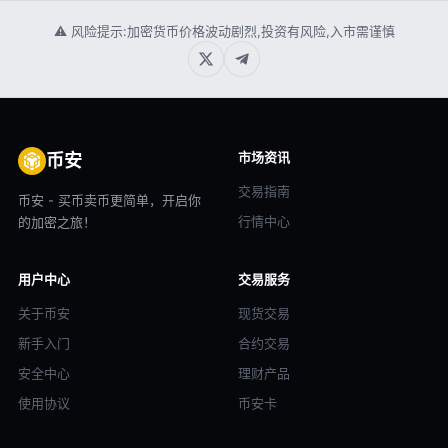
⚠ 风险提示:加密货币价格波动剧烈,投资有风险,入市需谨慎
市场资讯
币安
交易指南
币安 - 买币卖币更简单，开启你
行情中心
的加密之旅！
用户中心
交易服务
关于币安
现货交易
新手入门
合约交易
安全中心
理财产品
使用协议
币安卡