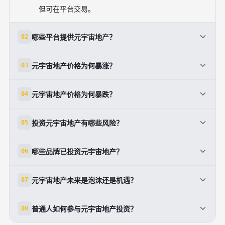
但可在平台交易。
哪些平台提供元宇宙地产？
02
主流平台包括Decentraland、The Sandbox、
元宇宙地产价格为何暴涨？
03
Cryptovoxels和Somnium Space，支持NFT购买和出
售虚拟土地。
暴涨主要源于Facebook更名为Meta、多方入局、流量
元宇宙地产价格为何暴跌？
04
集中区域高价值，以及品牌对虚拟空间商业潜力的看
好。
暴跌因虚拟货币下跌、平台爆雷、市场降温及科技巨头
投资元宇宙地产有哪些风险？
05
减少投入，导致资本信心减弱和炒作价值丧失。
风险包括平台运营不稳定、技术未成熟、法律监管缺
哪些品牌已投资元宇宙地产？
06
失、价格波动大，以及投机失败导致资金打水漂。
普华永道、阿迪达斯、华纳音乐等国际品牌已入局，试
元宇宙地产未来是泡沫还是机遇？
07
图在虚拟空间建立咨询中心、品牌展示或音乐会场地。
目前仍存争议，既有品牌持续布局，也有市场降温迹
普通人如何参与元宇宙地产投资？
08
象，未来取决于技术成熟度、资本信心及法律监管完