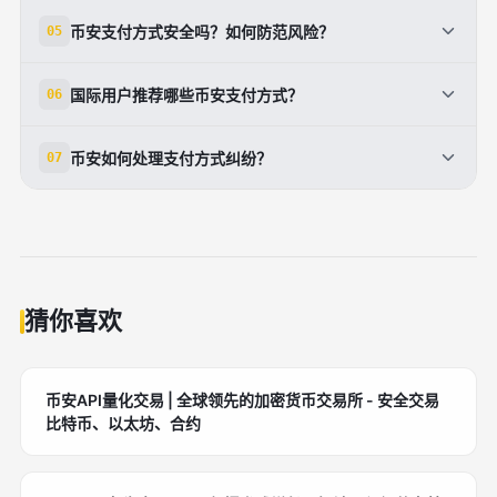
时间5-30分钟，手续费为零。注意遵守交易条款，如
币安支付方式限额因通道而异：P2P单笔最低10 CNY/
USD），并完成KYC以解锁更高额度。
币安支付方式安全吗？如何防范风险？
05
备注和支付时限，避免订单取消。平台提供纠纷仲裁机
单日无上限；信用卡单笔最高5000 USD；银行转账
制，确保资金安全。VIP用户可获优先匹配。
SEPA无上限但需1-3天。KYC后可提升至机构级额度
币安支付方式高度安全，依托AI风控、2FA和反钓鱼
国际用户推荐哪些币安支付方式？
06
（每日100万 USD）。用户可在广告详情或'钱包'页面
码。优先零风险商户，勿泄露私钥，避免公共WiFi操
查看具体限制，建议分批操作以规避风险。
作。发生纠纷，通过客服提交证据，99%案件24小时
国际用户推荐SEPA（欧元免费）、ACH（美元低费）
币安如何处理支付方式纠纷？
07
内解决。定期更新APP版本，并绑定邮箱监控异常。
和电子钱包如Skrill/Neteller。信用卡适用于即时买
2026年新增生物识别验证，进一步强化保护。
币，第三方如MoonPay支持Apple Pay。选择时考虑
币安纠纷处理高效：用户点击'申诉'，上传支付凭证，
本地汇率和速度，例如欧洲用户优先SEPA（1天到
专员24小时内介入调解。P2P平台成功率超98%，资
账）。完成KYC后，所有通道限额大幅提升，便于大额
金托管机制确保买家确认前不释放资产。建议保留聊天
交易。
记录和截图。若涉及欺诈，平台永久封禁违规账户，并
补偿受害者。
猜你喜欢
币安API量化交易 | 全球领先的加密货币交易所 - 安全交易
比特币、以太坊、合约