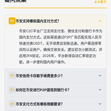
点击展开
币安支持哪些国内支付方式？
01
币安C2C平台广泛支持支付宝、微信支付和银行卡作为
国内支付方式。这些渠道通过P2P广告匹配实现人民币
快速兑换USDT，无手续费且到账迅速。用户需选择零
风险认证商户，确保交易安全。建议初次小额测试，并
启用2FA验证。2026年，平台新增自动汇率锁定功
能，进一步便利国内用户操作。
币安信用卡存款手续费是多少？
02
币安信用卡存款手续费通常为1-3%，视
如何在币安进行P2P提现到银行卡？
03
Visa/Mastercard发行商和地区而定。用户在'买币'页
面选择信用卡通道，输入卡信息即可即时到账。部分活
P2P提现步骤：进入'P2P交易'，选择'卖出USDT'，挑
币安支付方式有哪些限额要求？
04
动期间可享零费优惠。为降低成本，优先使用借记卡或
选支持银行卡的买家广告，确认收款后释放资产。到账
P2P方式。高额交易需注意单日限额（通常5000