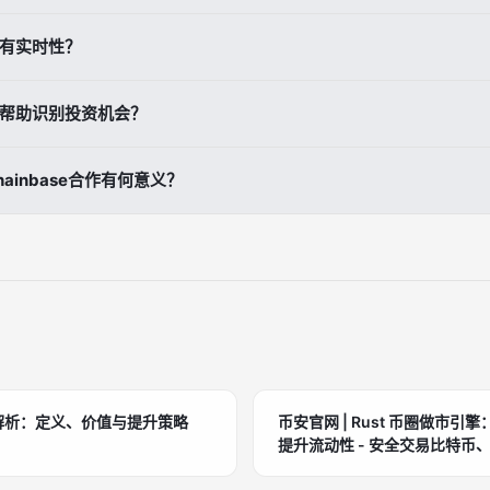
、市场研究人员、DeFi投资者和需要实时市场信号的投机交易者。
否有实时性？
基于排名的实时市场发现数据，可即时获取热门代币和聪明钱流入信息。
何帮助识别投资机会？
析识别早期信号，结合社交热度评估市场情绪，利用Meme币排名捕捉投
ainbase合作有何意义？
证、可交易、可编程的Web3数据网络，币安作为交易所数据枢纽推动W
全解析：定义、价值与提升策略
币安官网 | Rust 币圈做市
提升流动性 - 安全交易比特币