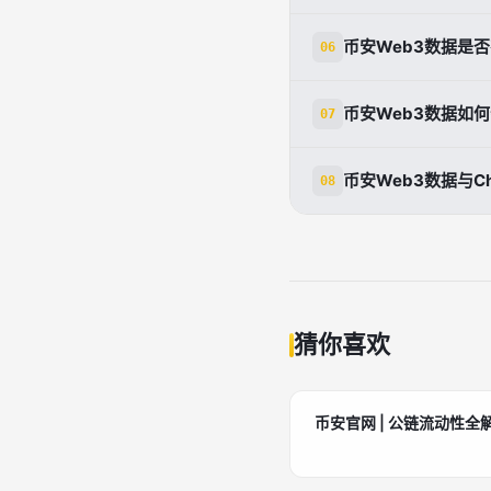
适合AI代理开发者
币安Web3数据是
06
是的，该技能提供
币安Web3数据如
07
通过聪明钱流入分
币安Web3数据与Ch
08
双方合作将构建可验
猜你喜欢
币安官网 | 公链流动性