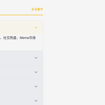
点击展开
、社交热度、Meme币排
nance-skills-hub'，代理会
，实现数据驱动的多链操作。