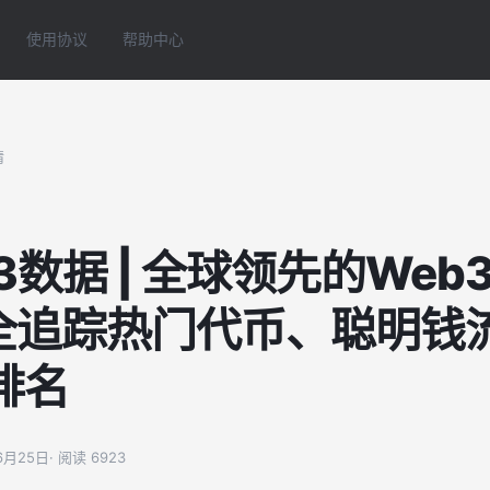
使用协议
帮助中心
情
3数据 | 全球领先的We
安全追踪热门代币、聪明钱
排名
06月25日
· 阅读 6923