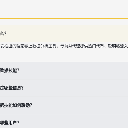
什么？
币安推出的独家链上数据分析工具，专为AI代理提供热门代币、聪明钱流入
。
3数据技能？
ll Binance Skills for me'，然后运行命令'npx skills add binance/bi
追踪哪些信息？
/市值/流动性、聪明钱流入、社交热度、Meme币排名及热门搜索趋势。
数据技能如何联动？
eFi和DApp交互入口，结合Web3数据的热度/聪明钱信息优化交易决策
合哪些用户？