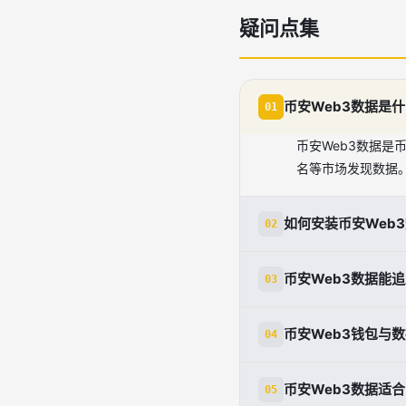
疑问点集
币安Web3数据是
01
币安Web3数据是
名等市场发现数据
如何安装币安Web
02
向AI代理发送提示'Insta
币安Web3数据能
03
自动完成初始化。
可追踪热门代币价格
币安Web3钱包与
04
Web3钱包提供D
币安Web3数据适
05