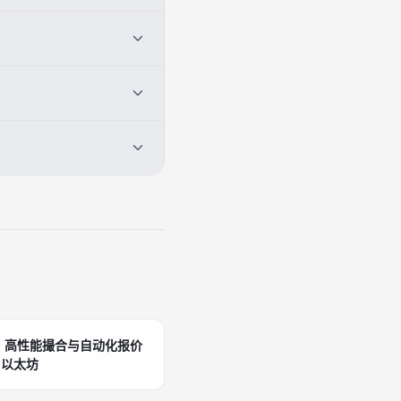
机机会。
eb3数据革命。
引擎：高性能撮合与自动化报价
、以太坊