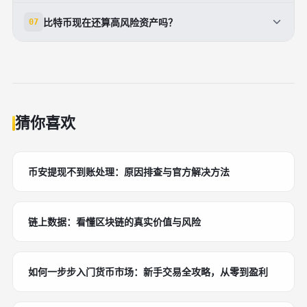
性很高。
更适合把预测当作情景参考，而不是确定答案。建议结
比特币现在还算高风险资产吗？
07
合仓位管理、分批买入和风险控制，而不是只看一个目
标价。
算。虽然机构参与度提升，但比特币仍然具有高波动、
高回撤的特征，短期价格可能快速偏离多数预测。
猜你喜欢
币安提现不到账处理：原因排查与官方解决方法
链上数据：看懂区块链的真实价值与风险
如何一步步入门货币市场：新手交易全攻略，从零到盈利