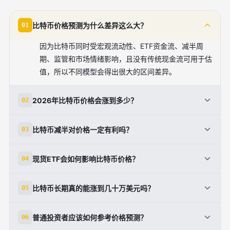
比特币价格预测为什么差异这么大？
01
因为比特币同时受宏观流动性、ETF资金流、减半周
期、监管和市场情绪影响，且没有传统现金流可用于估
值，所以不同模型会得出很大的区间差异。
2026年比特币价格会涨到多少？
02
不同机构给出的区间差异较大，较常见的预测范围从4
比特币减半对价格一定有利吗？
03
万美元到11万美元以上不等，部分乐观模型认为年内可
能先冲高后回调。
减半通常会减少新增供给，长期偏利好，但并不保证价
现货ETF会如何影响比特币价格？
04
格立刻上涨。实际走势还要看需求是否同步增强。
现货ETF会为比特币带来更稳定的机构买盘，改善资金
比特币长期真的能涨到几十万美元吗？
05
结构，若持续净流入，通常有助于抬升价格中枢。
理论上存在这种可能，但依赖于全球采用率、资金规
普通投资者应该如何参考价格预测？
06
模、宏观环境和监管进展等多个条件，远期预测不确定