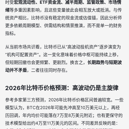
时受
宏观流动性、ETF资金流、减半周期、监管政策、市场情
绪
等多重因素影响，且这些变量彼此会相互放大或抵消。与传
统资产相比，比特币没有稳定的现金流或估值锚，因此分析师
更多依赖周期模型、供需结构和情景推演，而不是单一的财务
指标。
从当前市场共识看，比特币已从“高波动投机资产”逐步演变为
“机构可配置资产”。这一变化意味着价格中枢可能持续上移，
但短期回撤也会更频繁、更剧烈。换言之，
长期趋势与短期波
动并不矛盾
，二者往往同时存在。
2026年比特币价格预测：高波动仍是主旋律
参考多家第三方预测，2026年比特币价格区间普遍较宽。一些
模型认为，BTC在2026年可能先冲高至10万美元以上，再经
历回调，年内均价可能落在7万至8万美元附近；也有更保守的
技术模型给出约4万至11万美元的区间。不同差异反映的是：