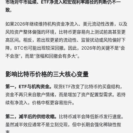
市场对牛市延续、ETF净流入和宏观利率路径的判断仍不一
致
。
如果2026年继续维持机构资金净流入、美元流动性改善，以及
风险资产整体偏强的环境，比特币更容易向上测试前高甚至更
高区间。相反，若出现更紧的流动性、监管扰动或风险偏好下
降，BTC也可能出现较深回撤。因此，2026年的关键不是“会
不会涨”，而是“涨幅和回撤会有多大”。
影响比特币价格的三大核心变量
第一，ETF与机构资金。
现货ETF改变了比特币的买盘结构，
资金不再只来自散户情绪，而是增加了资产配置型需求。若持
续有净流入，价格中枢更容易抬升。
第二，减半后的供给收缩。
比特币减半会降低新币发行速度。
虽然减半效应通常不是立刻兑现，但中长期会强化稀缺性叙
事。