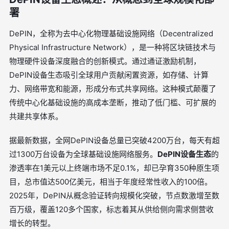
署
DePIN，全称为去中心化物理基础设施网络（Decentralized
Physical Infrastructure Network），是一种将区块链技术与
物理硬件设备深度融合的创新模式。通过通证激励机制，
DePIN设备生态吸引全球用户贡献闲置资源，如存储、计算
力、网络带宽和能源，形成分布式共享网络。这种模式颠覆了
传统中心化基础设施的高成本垄断，推动了低门槛、可扩展的
共建共享体系。
据最新数据，全网DePIN设备总量已突破4200万台，每天有超
过1300万台设备为全球基础设施网络服务。
DePIN设备生态
的
渗透率在1美元以上终端市场不足0.1%，却已孕育350种原生项
目，总市值达500亿美元，相当于年度经常性收入的100倍。
2025年，DePIN从概念验证转向规模化突破，节点数激增至数
百万级，覆盖120多个国家，标志着其从供给侧向需求侧营收
增长的转型。