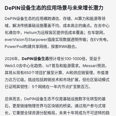
DePIN设备生态的应用场景与未来增长潜力
DePIN设备生态的应用横跨通信、存储、AI算力和能源等领
域，解决传统基础设施覆盖不均、成本高企的痛点。在去中心
化通信中，Helium为远程盲区提供低成本覆盖；在车联网，
everVision与Starpower插座实现数据透明传输；在EV充电，
PowerPod构建共享网络，探索RWA融合。
2026年，
DePIN设备生态
预计增长100-1000倍，受益于
Web3.0去中心化趋势、IoT普及和能源需求。Messari预测，
其将从现有650个项目扩展至计算、AI和供应链管理，市值潜
力达万亿级。挑战包括跨链技术和市场扩展，但社区驱动模式
已证明其韧性：5个网络在一年内节点扩至数百万。
总体而言，DePIN设备生态不仅是基础设施数字化转型的基
石，更是链接物理世界与区块链的桥梁。通过用户参与式增
长，它重塑全球资源分配格局，未来十年将成为不可逆转的趋