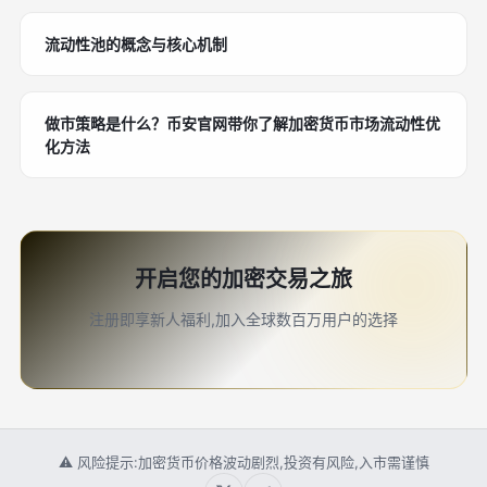
流动性池的概念与核心机制
做市策略是什么？币安官网带你了解加密货币市场流动性优
化方法
开启您的加密交易之旅
注册即享新人福利,加入全球数百万用户的选择
⚠ 风险提示:加密货币价格波动剧烈,投资有风险,入市需谨慎