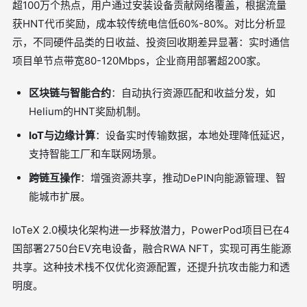
超100万个热点，用户通过安装设备贡献网络覆盖，根据流量
获HNT代币奖励，成本较传统电信低60%-80%。对比分析显
示，不同硬件品类的日收益、投资回收期差异显著：实时通信
项目单节点带宽80-120Mbps，企业商用部署超200家。
区块链与智能合约
：自动执行资源匹配和收益分发，如
Helium的HNT奖励机制。
IoT与边缘计算
：设备实时传输数据，本地处理降低延迟，
支持智能工厂和车联网场景。
跨链互操作
：增强资源共享，推动DePIN向能源管理、智
能城市扩展。
IoTeX 2.0模块化架构进一步释放潜力，PowerPod项目已在4
国部署2750台EV充电设备，融合RWA NFT，实现可再生能源
共享。这种技术栈不仅优化资源配置，还提升抗攻击能力和透
明度。