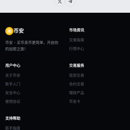
市场资讯
币安
交易指南
币安 - 买币卖币更简单，开启你
行情中心
的加密之旅！
用户中心
交易服务
关于币安
现货交易
新手入门
合约交易
安全中心
理财产品
使用协议
币安卡
支持帮助
新手指南