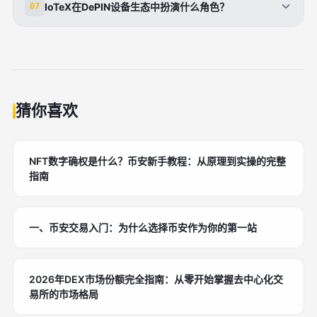
年预测增长100-1000倍，达万亿级潜力。650项目中
IoTeX在DePIN设备生态中扮演什么角色？
07
本低60%-80%；PowerPod共享EV充电，避免垄断。
类竞争优势明显，如通信项目商用成熟。生态市值高增
250属计算、200属AI，2024为大年，受益Web3和
区块链确保透明，智能合约优化配置，用户兼具供给者
长，IoTeX等平台项目爆发。风险包括技术挑战如跨链
IoTeX是第三大DePIN生态，仅次Ethereum/Solana，
IoT趋势。
和使用者角色，提升效率和抗风险。全球部署如120国
互操作、市场扩展需时间，以及监管不确定。但社区驱
218项目中51为DePIN，DePINscan追踪280项
节点15万+，打破资源壁垒。
动模式证明韧性，2026年需求侧挖掘将推升营收，建
目/1800万设备。IoTeX 2.0支持从零到一启动，
议关注Helium、PowerPod等头部项目。
PowerPod等部署2750台EV设备，融合RWA。模块化
架构释放潜力，推动硬件与区块链链接，覆盖通信、能
猜你喜欢
源场景。社区发展火热，Messari报告肯定其领导地
位。
NFT数字确权是什么？币安新手教程：从原理到实操的完整
指南
一、币安交易入门：为什么选择币安作为你的第一站
2026年DEX市场份额完全指南：从零开始掌握去中心化交
易所的市场格局