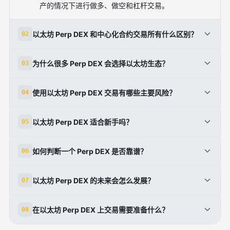
产的情况下进行做多、做空和杠杆交易。
以太坊 Perp DEX 和中心化合约交易所有什么区别？
02
前者强调资产自持、透明清算和链上可验证规则；后者
为什么很多 Perp DEX 会选择以太坊生态？
03
通常由平台集中托管资金并完成撮合，速度更快但依赖
平台信用。
因为以太坊具备强安全性、成熟开发者生态和高流动性
使用以太坊 Perp DEX 交易有哪些主要风险？
04
基础，同时 Layer 2 网络也有助于降低成本和提升交
易体验。
主要风险包括智能合约漏洞、极端行情下的清算风险、
以太坊 Perp DEX 适合新手吗？
05
资金费率波动，以及链上网络拥堵带来的交易延迟和成
本上升。
适合愿意学习衍生品基础知识的用户，但新手应先了解
如何判断一个 Perp DEX 是否靠谱？
06
杠杆、保证金、资金费率和清算机制，再从小仓位开
始。
可重点看安全审计、流动性深度、交易对数量、手续
以太坊 Perp DEX 的未来会怎么发展？
07
费、风控机制以及是否有稳定的社区和做市支持。
未来可能会朝着更低延迟、更低成本和更强机构化方向
在以太坊 Perp DEX 上交易需要准备什么？
08
发展，并通过 Layer 2 和更高效的执行架构提升交易
体验。