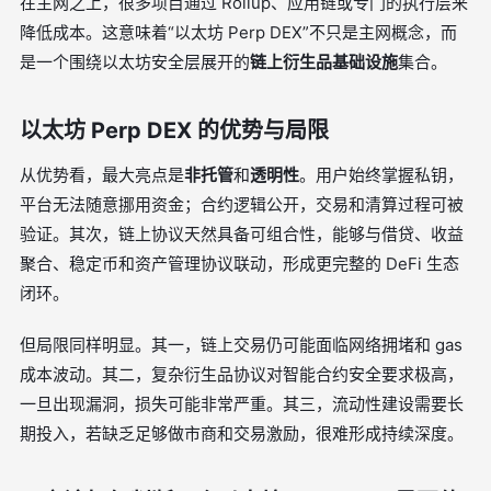
在主网之上，很多项目通过 Rollup、应用链或专门的执行层来
降低成本。这意味着“以太坊 Perp DEX”不只是主网概念，而
是一个围绕以太坊安全层展开的
链上衍生品基础设施
集合。
以太坊 Perp DEX 的优势与局限
从优势看，最大亮点是
非托管
和
透明性
。用户始终掌握私钥，
平台无法随意挪用资金；合约逻辑公开，交易和清算过程可被
验证。其次，链上协议天然具备可组合性，能够与借贷、收益
聚合、稳定币和资产管理协议联动，形成更完整的 DeFi 生态
闭环。
但局限同样明显。其一，链上交易仍可能面临网络拥堵和 gas
成本波动。其二，复杂衍生品协议对智能合约安全要求极高，
一旦出现漏洞，损失可能非常严重。其三，流动性建设需要长
期投入，若缺乏足够做市商和交易激励，很难形成持续深度。