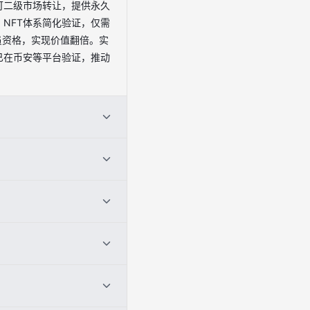
可二级市场转让，提供永久
NFT体系简化验证，仅需
员资格，实现价值翻倍。实
式已在币安等平台验证，推动
上传图层、部署合约。成本控制
C-721 NFT；3.前端集
FT吸引种子用户，后续付
发FOMO心理。同时，提供
兼容性和权益自动发放。
阶梯价；3.持有者专属
踪显示，互动活动可提升活跃
议；2.审计合约，使用
ayer2链降费90%。用户
全。定期升级合约，监控链
提供独家博客、课程或周
FT增值，用户可转售，创作
营中，定期AMA增强粘