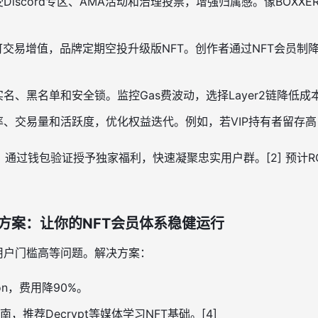
Discord专区、AMA活动和治理投票，增强归属感。像BOXX
可交易增值，品牌定期空投升级版NFT。创作者通过NFT会员制
名、黑名单和安全锁。监控Gas费波动，选择Layer2链降低成本。[
、交易量和活跃度，优化权益迭代。例如，若VIP持有者留存
，通过钱包验证授予独家福利，快速凝聚忠实用户群。[2] 预计R
方案：让你的NFT会员体系稳健运行
用户门槛高等问题。解决方案：
gon，费用降90%。
推荐Decrypt等媒体学习NFT基础。[4]