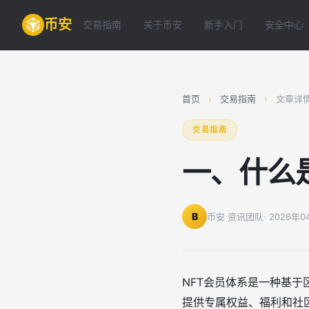
币安
交易指南
关于币安
新手入门
安全中心
首页
›
交易指南
›
文章详
交易指南
一、什么
B
币安 资讯团队
· 2026年
NFT会员体系是一种基
提供专属权益、福利和社