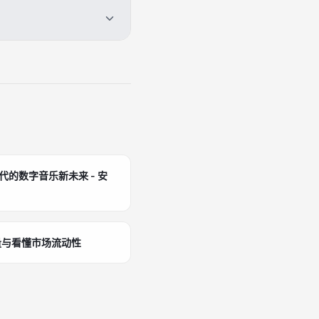
eact+Web3.js验证
。存储用IPFS托管元数据。
持资料修改。开发周期1月，
作者建付费社区。优势：凝
T，提升复购。实施时，匹
0%品牌采用此体系驱动增
时代的数字音乐新未来 - 安
量与看懂市场流动性