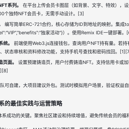
NFT系列。
在平台上传会员卡图层（如背景、文字、特效），设
00个独特NFT会员卡，无需手动设计。[3]
。
编写简单ERC-721合约，核心存储为ID到地址的映射。集成to
":"VIP","benefits":"独家活动"}）。使用Remix IDE一键部署。[
系统。
前端使用Web3.js连接钱包，查询用户NFT持有量。若持有
、状态审核和资料修改功能，支持手机号查找和密码找回。[1][7
造页面。
设置预建铸造页，用户付费铸造NFT。支持信用卡或
[8]
小团队可自建，大项目建议外包。测试时模拟用户场景，验证权益
体系的最佳实践与运营策略
员体系成功的关键。聚焦社区建设和持续增值，避免传统会员的福