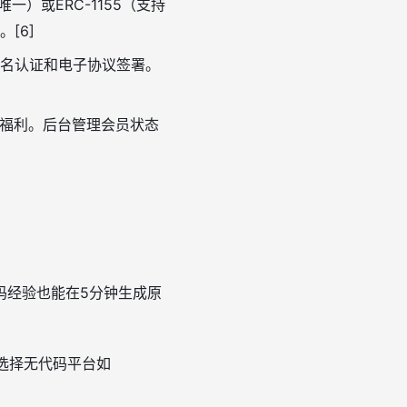
唯一）或ERC-1155（支持
[6]
名认证和电子协议签署。
锁福利。后台管理会员状态
码经验也能在5分钟生成原
费。选择无代码平台如