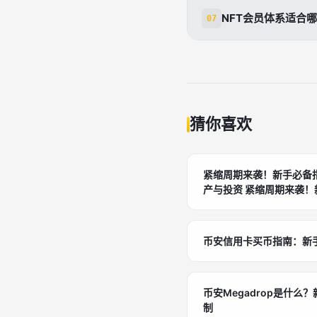
核心栈：区块链（Ethe
性，实现粉丝经济
NFT会员体系适合
07
NFT）、后台（No
完整流程：用户注册
适合艺术、体育、
小团队友好。参考Cr
聚忠实粉丝，提供
配行业痛点，如稀缺
长。
猜你喜欢
紧缩周期来袭！新手必备
产与投资 紧缩周期来袭！新手必备指南：如何在货币紧缩
中保护资产与投资 紧缩周期来袭！新手必备指南：如何在
货币紧缩中保护资产与投
币安信用卡买币指南：新
币安Megadrop是什
制