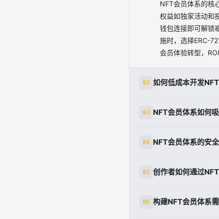
NFT会员体系的
权益如独家活动和
钱包连接即可解锁福
施时，选择ERC-
会员体验转型，R
如何低成本开发NF
02
无需编程，可用无代码
NFT会员体系如何
03
在100-500美元（
成Web3验证持有
通过稀缺性和叙事设
费升级。案例显示
NFT会员体系的安
04
实物福利如活动门票
Discord互动
主要风险包括钱包私
度50%。结合KO
创作者如何通过NF
05
OpenZeppel
教育关键，提供新
NFT会员体系让创
上数据。
构建NFT会员体系
06
边。步骤：1.设计
者获永续收益。36