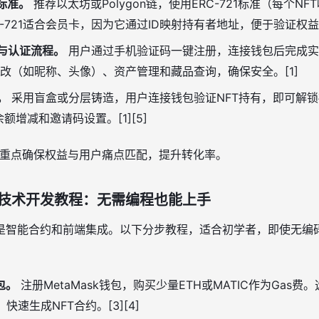
标准。
推荐以太坊或Polygon链，使用ERC-721标准（每个NFT
C-721适合会员卡，因为它通过ID映射持有者地址，便于验证权益。
与认证流程。
用户通过手机验证码一键注册，连接钱包后完成实
改（如昵称、头像）、资产管理和藏品查询，确保安全。[1]
。
采用盲盒或分层铸造，用户连接钱包验证NFT持有，即可解
额增减和邀请码设置。[1][5]
，重点确保权益与用户痛点匹配，提升转化率。
的技术开发教程：无需编程也能上手
是智能合约和前端集成。以下分步教程，适合初学者，即使无编
包。
注册MetaMask钱包，购买少量ETH或MATIC作为Gas
eb，快速生成NFT合约。[3][4]