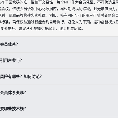
核心在于区块链的唯一性和可交易性，每个NFT作为会员凭证，不可伪造且
投票权。传统会员依赖中心化数据库，易过期或福利缩减，且无增值潜力。
利，帮助品牌构建忠实社群。例如，持有VIP NFT的用户可随时交易会
721标准，确保权益通过智能合约自动执行，避免人为干预。这种创新模
OI显著提升。建议从小规模空投起步，逐步扩展层级。
T会员体系？
平台如Thirdweb或Manifold，5分钟生成NFT系列：注册钱包、
吸引用户参与？
Gas费+域名）。分步：1.定义权益（如VIP优先购）；2.用Polygon链铸造ER
。后台添加注册、实名和状态管理，支持手机号登录。运营中，空投基础N
计驱动：限量发行（如1000个VIP）、盲盒机制随机奖励珍稀权益，激
，此法开发周期缩短80%，适合创作者和小品牌快速上线。注意测试钱包
全风险有哪些？如何防范？
、课程和社区治理。步骤：1.预热宣传，空投给早期粉丝；2.铸造页设置
。BOXXER社区即以此法，提供决策权和独家NFT，用户留存率高。数据追
钥泄露、智能合约漏洞和高Gas费。防范步骤：1.强制KYC实名和电子协
L合作，快速扩散社群，实现病毒增长。
T会员体系变现？
in库；3.支持多签钱包和安全锁；4.后台锁定异常账户，支持手机号找回。选择L
手指南避免钓鱼。实际案例中，合规体系降低90%风险，确保会员资产安
作者绕过平台抽成，直接销售会员NFT获益。模式：发行内容专属NFT，
需要哪些技术栈？
层级权益（如月费VIP）；2.铸造后自动分发；3.二级市场分成。优势：N
氪案例显示，佣金降至5%，ROI翻倍。集成支付页，支持信用卡铸造。运