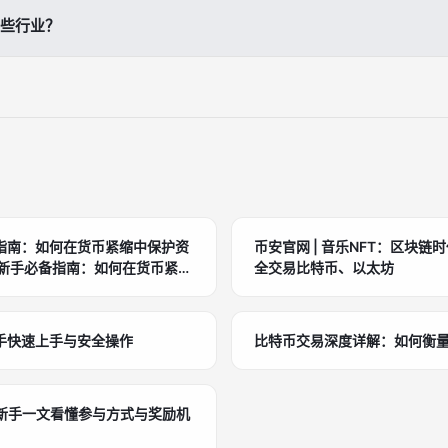
reum/Polygon）、合约（ERC-721/1155，用Solidity编写）、前端（R
闭环。
哪些行业？
de.js管理会员数据，如注册/状态审核）。无码选项：Manifold生成系列
→钱包连→铸造NFT→权益解锁。推荐Remix部署合约，集成数据库支
内容创作者和电商。艺术品牌用NFT解锁展览；球队发球迷卡享门票；创
yptoKitties早期实现，ID映射持有者高效验证。
增值福利。币安用NFT会员转型体验，社群增长迅猛。电商可绑定积分NF
门票解决黄牛。跨界如游戏社区，早期铸造珍稀角色。预计2026年，8
指南：如何在货币紧缩中保护资
币安官网 | 音乐NFT：区块链
全交易比特币、以太坊
资
手快速上手与安全操作
比特币交易深度详解：如何衡
么？新手一文看懂参与方式与奖励机