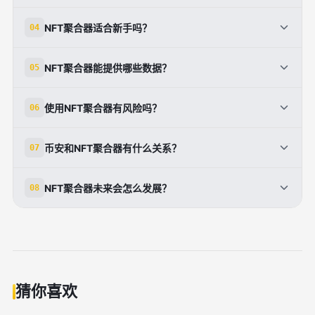
有机会省钱，因为它能帮助用户更快发现不同市场之间
NFT聚合器适合新手吗？
04
的价格差异，但实际成交还会受手续费和网络成本影
响。
适合。新手可以借助聚合器快速了解NFT价格、热度和
NFT聚合器能提供哪些数据？
05
市场分布，减少频繁切换平台的成本。
常见数据包括地板价、成交量、历史成交记录、持有者
使用NFT聚合器有风险吗？
06
分布、系列热度和不同市场的报价。
有。用户仍需注意项目真实性、链上安全、报价变化、
币安和NFT聚合器有什么关系？
07
手续费和市场流动性不足等问题。
币安提供NFT市场和相关数字资产服务，强调统一的交
NFT聚合器未来会怎么发展？
08
易体验与生态协同，和聚合器追求的高效信息整合方向
一致。
未来可能更强调跨市场流动性整合、智能筛选和数据分
析，帮助用户更快完成交易决策。
猜你喜欢