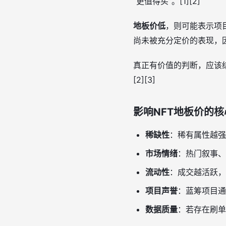
“更值得买”。[1][2]
地板价低
，则可能表示项
尚未被充分定价的表现，因
真正有价值的判断，应该
[2][3]
影响NFT地板价的
稀缺性
：稀有属性越强
市场情绪
：热门叙事、
流动性
：成交越活跃，
项目声誉
：蓝筹项目通
数据质量
：若存在刷单