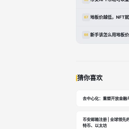
可以。币安资讯说
地板价越低，NFT
07
价及实时变化。[1]
不一定。低地板价
新手该怎么用地板价
08
[3]
新手可以先用地板价
猜你喜欢
去中心化：重塑开放金融
币安邮箱注册 | 全球领先
特币、以太坊