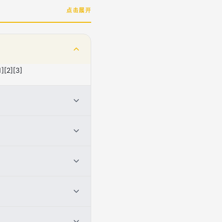
点击展开
][3]
被立刻买走。[2][3]
[3]
区热度和持有人分布等因
交。[2][3]