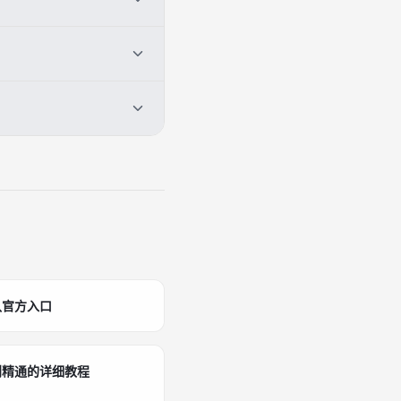
具体系列名称查看对应地板
和市场数据一起判断。[2]
定。[1][2][3]
认官方入口
到精通的详细教程