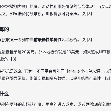
还常常被视为项目热度、流动性和市场情绪的综合体现：当买盘
之，如果低价持续堆积，地板价就可能承压。[2][3]
算的
直接取某一系列中
当前最低挂单价
作为地板价。[2][3]
里最低挂单是20美元，那么地板价就是20美元；如果这枚NFT
价。[3]
并不总是这么“干净”。不同平台可能同时存在多个挂单来源，市
尽量剔除异常值、刷单交易和噪音数据，以提升结果可靠性。[2][
什么
系列有更强的市场认可度、更高的进入成本，或者更稀缺的流通