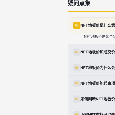
疑问点集
NFT地板价是什么
01
NFT地板价是某个N
NFT地板价和成交
02
地板价是市场上的最
NFT地板价为什么
03
当最低价NFT被买
NFT地板价能代表
04
不能完全代表。它
如何判断NFT地板
05
素。[2][3]
要看数据是否来自多
币安NFT市场可以
06