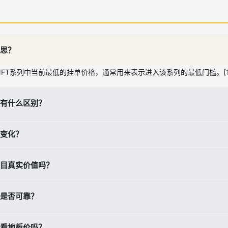
意思？
FT系列中当前最低的挂单价格，通常用来表示进入该系列的最低门槛。[1][2
价有什么区别？
低挂单价，成交价是实际完成买卖的价格；两者可能不同，因为挂单不一定会
会变化？
走，新的更高挂单会成为地板价；如果出现更低的新挂单，地板价也会下降。
项目真实价值吗？
只能反映当前市场最低价格，真正评估价值还要结合成交量、稀缺性、社
价是否可靠？
个市场、是否剔除了异常值和刷单交易，以及该系列是否有足够活跃的真实成
查看地板价吗？