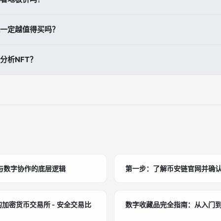
明，用户可在NFT市场的排行榜热门系列中查看地板价，也可以通过搜索
就一定越值得买吗？
可能意味着热度不足，也可能是尚未被充分定价，因此必须结合项目基本面
分析NFT？
判断入场门槛，再观察成交量、历史波动和社区活跃度，避免只看最低价就做决
与数字协作的底层逻辑
第一步：了解币安链官网并确
的加密货币交易所 - 安全交易比
数字收藏品完全指南：从入门