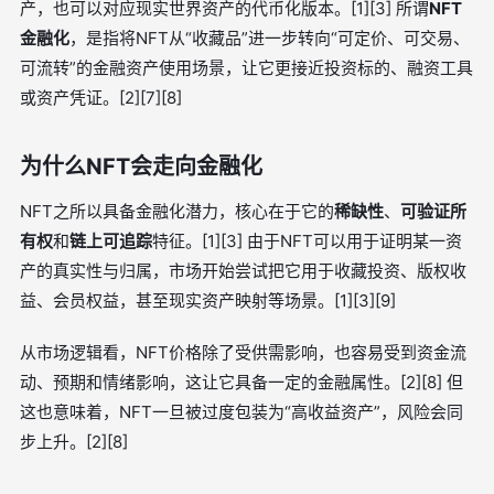
产，也可以对应现实世界资产的代币化版本。[1][3] 所谓
NFT
金融化
，是指将NFT从“收藏品”进一步转向“可定价、可交易、
可流转”的金融资产使用场景，让它更接近投资标的、融资工具
或资产凭证。[2][7][8]
为什么NFT会走向金融化
NFT之所以具备金融化潜力，核心在于它的
稀缺性
、
可验证所
有权
和
链上可追踪
特征。[1][3] 由于NFT可以用于证明某一资
产的真实性与归属，市场开始尝试把它用于收藏投资、版权收
益、会员权益，甚至现实资产映射等场景。[1][3][9]
从市场逻辑看，NFT价格除了受供需影响，也容易受到资金流
动、预期和情绪影响，这让它具备一定的金融属性。[2][8] 但
这也意味着，NFT一旦被过度包装为“高收益资产”，风险会同
步上升。[2][8]