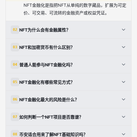
NFT金融化是指把NFT从单纯的数字藏品，扩展为可定
价、可交易、可流转的金融资产或权益凭证。
NFT为什么会有金融属性？
02
因为NFT具备稀缺性、所有权可验证和链上可追踪等特
NFT和加密货币有什么区别？
03
征，价格也会受到供需和资金流动影响。
加密货币通常是同质化代币，可以一枚换一枚；NFT是
普通人能参与NFT金融化吗？
04
非同质化代币，每个代币都对应独一无二的资产或权
益。
可以，但应先了解钱包、安全、交易规则和流动性风
NFT金融化有哪些常见方式？
05
险，再决定是否参与。
常见方式包括收藏品交易、会员权益凭证、资产代币
NFT金融化最大的风险是什么？
06
化，以及围绕NFT设计借贷或质押等机制。
主要风险包括价格波动大、流动性不足、欺诈、黑市交
如何判断一个NFT项目是否靠谱？
07
易以及可能涉及非法融资。
可以看发行规则、总量、版权说明、团队背景、链上成
币安适合用来了解NFT基础知识吗？
08
交数据和社区活跃度。