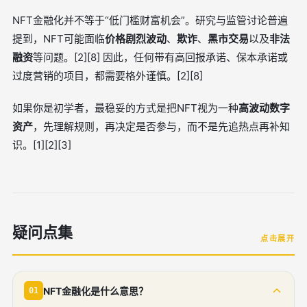
NFT金融化并不等于“低门槛财富机会”。研究与监管讨论普遍
提到，NFT可能面临
价格剧烈波动
、
欺诈
、
黑市交易
以及
非法
融资
等问题。[2][8] 因此，任何带有高回报承诺、保本承诺或
过度营销的项目，都需要格外谨慎。[2][8]
如果你是初学者，最稳妥的方式是把NFT视为一种
高波动数字
资产
，先理解规则，再决定是否参与，而不是先追热点再补知
识。[1][2][3]
疑问点集
点击展开
NFT金融化是什么意思？
01