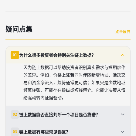
疑问点集
点击展开
为什么很多投资者会特别关注链上数据？
01
因为链上数据可以帮助投资者识别真实需求与短期炒作
的差异。例如，价格上涨若同时伴随新增地址、活跃交
易和资金净流入，趋势通常更可信；如果只是少数地址
频繁转账，可能存在操纵或短线博弈。它能让决策从情
绪驱动转向证据驱动。
链上数据能否直接判断一个项目是否靠谱？
02
不能只靠单一指标下结论。链上数据可以揭示项目的资
链上数据有哪些常见误区？
03
金结构、用户行为和筹码分布，但项目是否靠谱还要结