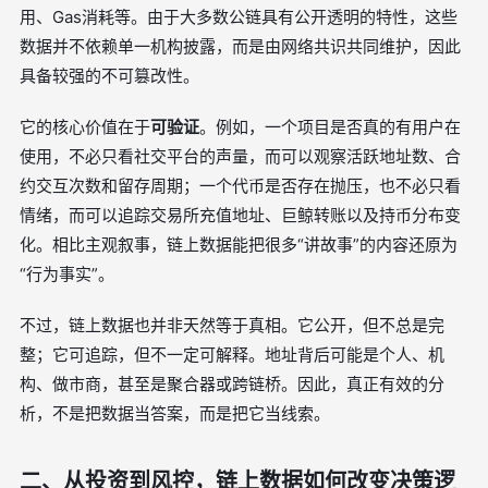
用、Gas消耗等。由于大多数公链具有公开透明的特性，这些
数据并不依赖单一机构披露，而是由网络共识共同维护，因此
具备较强的不可篡改性。
它的核心价值在于
可验证
。例如，一个项目是否真的有用户在
使用，不必只看社交平台的声量，而可以观察活跃地址数、合
约交互次数和留存周期；一个代币是否存在抛压，也不必只看
情绪，而可以追踪交易所充值地址、巨鲸转账以及持币分布变
化。相比主观叙事，链上数据能把很多“讲故事”的内容还原为
“行为事实”。
不过，链上数据也并非天然等于真相。它公开，但不总是完
整；它可追踪，但不一定可解释。地址背后可能是个人、机
构、做市商，甚至是聚合器或跨链桥。因此，真正有效的分
析，不是把数据当答案，而是把它当线索。
二、从投资到风控，链上数据如何改变决策逻