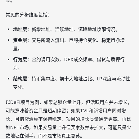
架。
常见的分析维度包括：
地址层
：新增地址、活跃地址、沉睡地址唤醒情况。
资金层
：交易所流入流出、巨鲸持仓变化、稳定币净增
量。
行为层
：合约调用次数、DEX成交频率、借贷与质押行
为。
结构层
：持币集中度、前十大地址占比、LP深度与流动性
变化。
以DeFi项目为例，如果总锁仓量上升，但活跃用户并未增长，
可能意味着资金只是短期停留；如果TVL和新增用户同时增
长，且借贷清算率保持稳定，项目的增长质量通常更高。再比
如NFT市场，如果交易量上升但买家数并未扩大，可能只是少
数地址在倒手，而不是市场真正复苏。