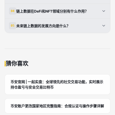
合团队背景、产品进展、代码安全、商业模式和外部市
最常见的误区是把单一指标当结论，比如看到交易量上
链上数据在DeFi和NFT领域分别有什么作用？
04
场环境。更合理的做法是把链上数据作为核心证据之
涨就认为需求增强，或者看到大额转账就断定会暴跌。
一，而不是唯一标准。
实际上，交易量可能来自机器人，转账也可能是做市、
在DeFi中，链上数据可用于观察TVL变化、借贷健康
未来链上数据的发展方向是什么？
05
跨链或内部调仓。链上数据需要结合标签、场景和历史
度、清算风险、交易深度和用户留存；在NFT中，则更
规律来解释，否则很容易误判。
适合分析买家数量、持有分布、地板价稳定性和交易是
未来链上数据会从单纯的观察工具，发展为更全面的分
否集中于少数钱包。两者都能帮助判断热度是否真实，
析基础设施。随着稳定币支付、RWA、链上身份和去
但关注重点有所不同。
中心化金融的发展，链上行为会越来越接近真实经济活
动。届时，链上数据将不仅服务投资研究，也会深入风
控、审计、营销和合规等场景。
猜你喜欢
币安官网 | 一起实盘：全球领先的社交交易功能，实时展示
持仓盈亏与安全交易比特币
币安账户更改国家地区完整指南：合规认证与操作步骤详解