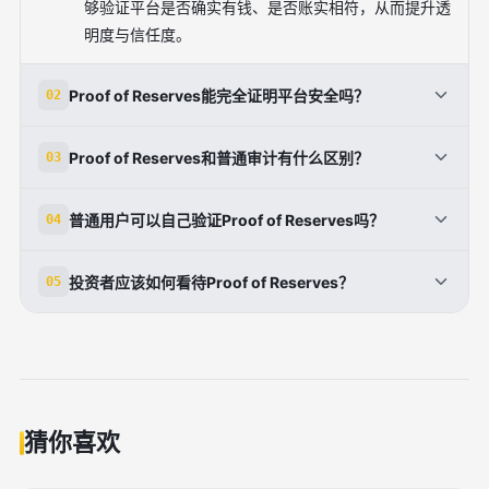
够验证平台是否确实有钱、是否账实相符，从而提升透
明度与信任度。
Proof of Reserves能完全证明平台安全吗？
02
不能。Proof of Reserves主要证明某一时点上平台的
Proof of Reserves和普通审计有什么区别？
03
资产储备状况，但无法完整揭示链下负债、杠杆风险、
关联交易或未来经营风险。因此，它是重要的透明度工
普通审计通常关注财务报表、内控和合规情况，覆盖范
普通用户可以自己验证Proof of Reserves吗？
04
具，却不能替代全面审计、风控和监管。
围更广，但频率较低；Proof of Reserves更强调链上
可验证性与资产负债匹配，用户可更直接参与核验。两
在设计完善的体系中，普通用户通常可以通过平台提供
投资者应该如何看待Proof of Reserves？
05
者互补：一个偏财务合规，一个偏透明验证。
的证明文件、哈希校验或第三方工具验证自己的账户是
否被纳入负债统计，并查看平台控制的储备地址。不过
投资者应把Proof of Reserves看作评估平台可信度的
具体难度取决于平台是否提供足够友好的验证界面和说
重要参考，而不是绝对安全保证。更理性的做法是结合
明。
平台历史、审计质量、风控机制、资产隔离程度和监管
背景综合判断，避免把单一指标当作全部依据。
猜你喜欢