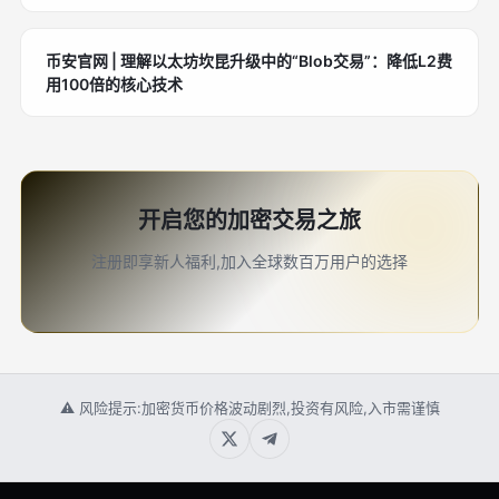
币安官网 | 理解以太坊坎昆升级中的“Blob交易”：降低L2费
用100倍的核心技术
开启您的加密交易之旅
注册即享新人福利,加入全球数百万用户的选择
⚠ 风险提示:加密货币价格波动剧烈,投资有风险,入市需谨慎