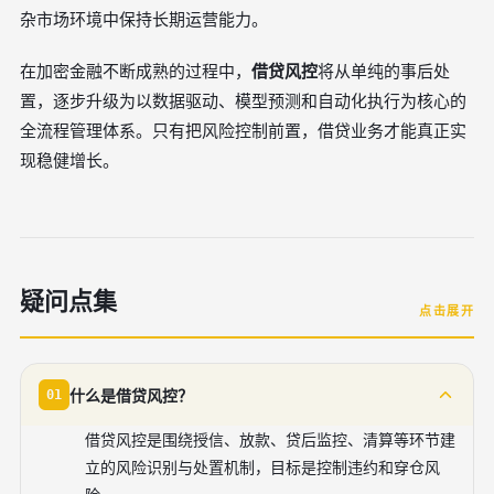
杂市场环境中保持长期运营能力。
在加密金融不断成熟的过程中，
借贷风控
将从单纯的事后处
置，逐步升级为以数据驱动、模型预测和自动化执行为核心的
全流程管理体系。只有把风险控制前置，借贷业务才能真正实
现稳健增长。
疑问点集
点击展开
什么是借贷风控？
01
借贷风控是围绕授信、放款、贷后监控、清算等环节建
立的风险识别与处置机制，目标是控制违约和穿仓风