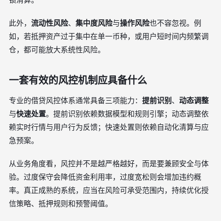
此外，
流动性风险
、
集中度风险
与
操作风险
也不容忽视。例
如，若抵押资产过于集中在单一币种，或用户短时间内频繁调
仓，都可能放大系统性风险。
一套有效的风控机制应具备什么
专业的借贷风控体系通常具备三项能力：
提前识别
、
动态调整
与
快速处置
。提前识别依赖数据模型和规则引擎；动态调整依
赖实时行情与用户行为反馈；快速处置则依赖自动化清算与应
急预案。
从业务角度看，风控并不是越严格越好，而是要兼顾安全与体
验。过度保守会降低资金利用率，过度宽松则会增加违约概
率。真正成熟的系统，应当在风险可承受范围内，持续优化授
信策略、抵押规则和预警阈值。