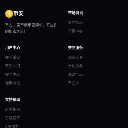
市场资讯
币安
交易指南
币安 - 买币卖币更简单，开启你
行情中心
的加密之旅！
用户中心
交易服务
关于币安
现货交易
新手入门
合约交易
安全中心
理财产品
使用协议
币安卡
支持帮助
新手指南
手续费率
API 文档