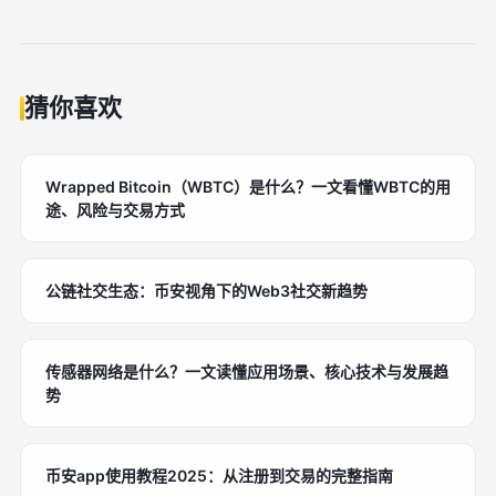
验，并支持平台长期稳健运营。
猜你喜欢
Wrapped Bitcoin（WBTC）是什么？一文看懂WBTC的用
途、风险与交易方式
公链社交生态：币安视角下的Web3社交新趋势
传感器网络是什么？一文读懂应用场景、核心技术与发展趋
势
币安app使用教程2025：从注册到交易的完整指南