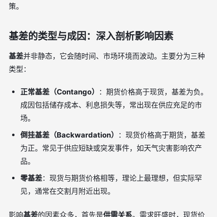
策。
基差的类型与成因：深入剖析影响因素
基差
并非静态，它会随时间、市场环境而波动。主要分为三种
类型：
正常基差（Contango）
：期货价格高于现货，基差为负。
成因包括储存成本、利息损失等，常出现在供应充足的市
场。
倒挂基差（Backwardation）
：现货价格高于期货，基差
为正。常见于供应短缺或突发事件，如天气灾害影响农产
品。
零基差
：现货与期货价格相等，理论上最理想，但实际罕
见，通常在交割月附近出现。
影响
基差
的因素众多，首先是
供需关系
。需求旺盛时，现货价