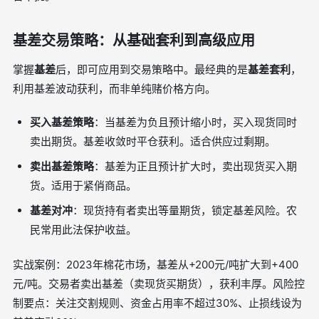
基差交易策略：从基础套利到高级应用
掌握
基差
后，即可应用到交易策略中。最经典的是
基差套利
，
利用基差波动获利，而非单纯赌价格方向。
买入基差策略
：当基差为负且预计缩小时，买入现货同时
卖出期货。基差收敛时平仓获利。适合供应过剩期。
卖出基差策略
：基差为正且预计扩大时，卖出现货买入期
货。适用于紧俏商品。
基差对冲
：现货持有者卖出等量期货，锁定基差风险。农
民常用此法保护收益。
实战案例：2023年棉花市场，基差从+200元/吨扩大到+400
元/吨。交易者卖出基差（卖现货买期货），获利丰厚。风险控
制要点：关注交割规则、资金占用率不超过30%、止损线设为