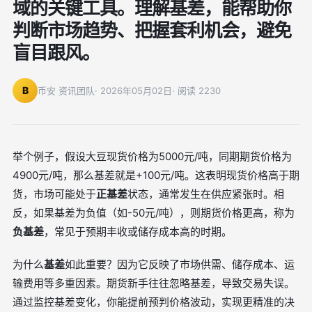
域的关键工具。理解基差，能帮助你
判断市场趋势、把握套利机会，避免
盲目跟风。
B
币安 资讯团队
· 2026年05月02日
· 阅读 2230
举个例子，假设大豆现货价格为5000元/吨，同期期货价格为
4900元/吨，那么基差就是+100元/吨。这表明现货价格高于期
货，市场可能处于
正基差
状态，通常发生在供应紧张时。相
反，如果基差为负值（如-50元/吨），则期货价格更高，称为
负基差
，常见于预期丰收或储存成本高的时期。
为什么
基差
如此重要？因为它反映了市场供需、储存成本、运
输费用等多重因素。期货新手往往忽略基差，导致交易失误。
通过监控基差变化，你能提前预判价格波动，实现更精准的决