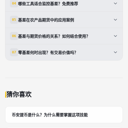
哪些工具适合监控基差？免费推荐
04
财经APP实时数据。示例：基差-150元/吨，预计收
税）、基差突发扩大。控制方法：1.资金限10%/笔；2.
至-50，获100元差价。注意成本：仓储0.5%/月，资
止损基差变动20%；3.分散3-5品种；4.监控宏观新
免费工具：1.东方财富APP，期货+现货报价，一键基
金占用。新手从小单练，模拟盘测试3个月，胜率超
基差在农产品期货中的应用案例
05
闻。案例：2022猪瘟事件，肉类基差暴增30%，未对
差；2.TradingView，绘制历史曲线；3.郑商所官网，
60%再实盘。（132字）
冲者爆仓。建议用期货对冲现货头寸，杠杆<5倍。长
下载Excel数据。付费进阶：Wind终端，全品种追踪。
农产品基差季节性强，如玉米：播种期正基差（+200
期追踪，建立个人基差数据库，避免情绪交易。（118
基差与期货价格的关系？如何结合使用？
06
使用技巧：设警报，当基差偏离均值1SD。结合K线，
元），收获期负（-100元）。策略：6月卖出基差（现
字）
基差+MACD信号准确率高。新手每周复盘，提升预测
货紧俏），12月平仓获利。2023大豆案例：巴西丰
基差独立于单向价格波动，更稳定。价格涨跌中，基差
力。（105字）
零基差何时出现？有交易价值吗？
07
收，基差从+150扩至+300，套利者盈利20%。注意天
可反向获利。如期货暴涨，现货滞后，基差负扩大，卖
气风险，用CBOT跨市对冲。农民可用基差锁定卖价，
出策略盈利。结合法：价格趋势用K线，方向确认用基
零基差多在交割月，现货期货趋同，受仓储均衡影响。
避免价格暴跌。（112字）
差。实战：价格突破MA20+基差收敛，双信号入场。
价值：作为收敛终点，预示策略终结，非入场点。但可
避免陷阱：勿忽略交割成本，选主力合约。（98字）
跨期套利（近月零，远月负）。监控：交割前1周重
点，结合持仓报告。低风险，高确定性，适合保守者。
（92字）
猜你喜欢
币安提币是什么？为什么需要掌握这项技能