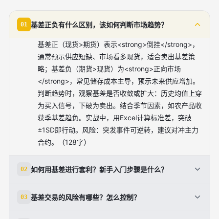
基差正负有什么区别，该如何判断市场趋势？
01
基差正（现货>期货）表示<strong>倒挂</strong>，
通常预示供应短缺、市场看多现货，适合卖出基差策
略；基差负（期货>现货）为<strong>正向市场
</strong>，常见储存成本主导，预示未来供应增加。
判断趋势时，观察基差是否收敛或扩大：历史均值上穿
为买入信号，下破为卖出。结合季节因素，如农产品收
获季基差趋负。实战中，用Excel计算标准差，突破
±1SD即行动。风险：突发事件可逆转，建议对冲主力
合约。（128字）
如何用基差进行套利？新手入门步骤是什么？
02
基差套利核心是捕捉收敛机会。步骤：1.选流动性好的
基差交易的风险有哪些？怎么控制？
03
品种如豆粕；2.计算基差，若负值且历史高点，买入现
货卖期货；3.持仓至交割月基差缩小平仓。工具：文华
主要风险：流动性差（现货难卖）、政策变动（如关