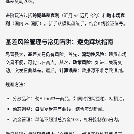
基差变动20%。
进阶玩法包括
跨期基差套利
（近月 vs 远月合约）和
跨市场套
利
（国内 vs 国际）。新手从模拟盘练手，结合K线验证信号。
基差风险管理与常见陷阱：避免踩坑指南
尽管强大，
基差
交易仍有风险。首先，
流动性风险
：现货市场
交易不便，可能卡在高点。其次，
政策风险
：如进口关税变
动，突发扭曲基差。最后，
计算误差
：数据源不准导致误判。
规避方法：
分散品种：勿All-in单一商品，如同时跟踪豆粕、棕榈油。
动态调整：每周复盘基差曲线，结合宏观新闻。
资金管理：单笔不超过总资金10%，杠杆控制在5倍内。