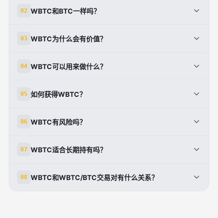
WBTC和BTC一样吗？
02
不一样。BTC是比特币主网原生资产，WBTC是基于其
WBTC为什么会有价值？
03
他链发行的代币化资产，但通常通过储备机制与BTC保
持1:1对应。
WBTC的价值主要来自其背后对应的BTC储备，以及它
WBTC可以用来做什么？
04
在多链生态和DeFi中的可用性。
WBTC可以用于借贷、流动性提供、交易、跨链交互以
如何获得WBTC？
05
及参与部分DeFi应用。
通常可以通过交易所将BTC兑换成WBTC，也可以通过
WBTC有风险吗？
06
授权商家或部分DeFi协议直接获取。
有。主要风险包括托管风险、智能合约风险、市场波动
WBTC适合长期持有吗？
07
和极端情况下的价格偏离风险。
WBTC更适合需要参与链上应用的用户；如果只是长期
WBTC和WBTC/BTC交易对有什么关系？
08
持有比特币，原生BTC通常更直接。
WBTC/BTC交易对用于在WBTC和BTC之间进行兑
换，适合想在两种资产之间灵活切换的交易者。