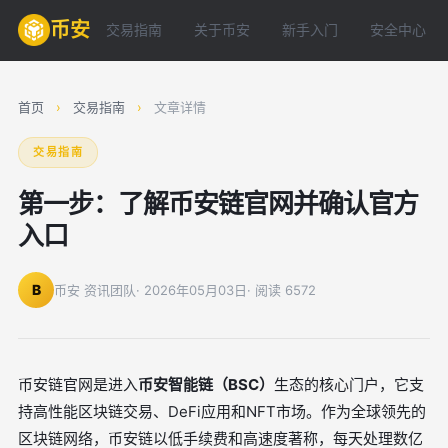
币安
交易指南
关于币安
新手入门
安全中心
首页
›
交易指南
›
文章详情
交易指南
第一步：了解币安链官网并确认官方
入口
B
币安 资讯团队
· 2026年05月03日
· 阅读 6572
币安链官网是进入
币安智能链（BSC）
生态的核心门户，它支
持高性能区块链交易、DeFi应用和NFT市场。作为全球领先的
区块链网络，币安链以低手续费和高速度著称，每天处理数亿