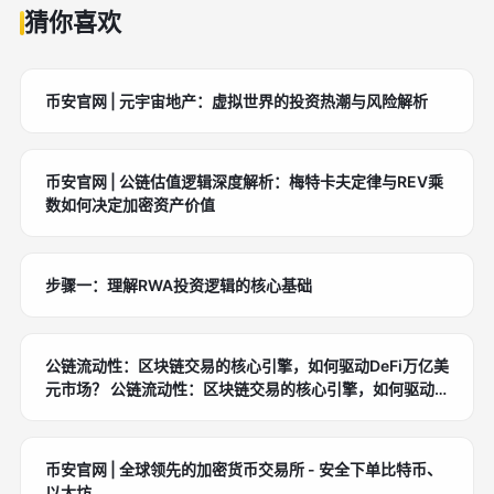
可疑项目。DYOR，投资前读白皮书。（126字）
BNB。Hardhat/Truffle框架本地开发。常见错误：ABI
猜你喜欢
不匹配，检查构造函数参数。加入Dev社区获支持。
（118字）
币安官网 | 元宇宙地产：虚拟世界的投资热潮与风险解析
币安官网 | 公链估值逻辑深度解析：梅特卡夫定律与REV乘
数如何决定加密资产价值
步骤一：理解RWA投资逻辑的核心基础
公链流动性：区块链交易的核心引擎，如何驱动DeFi万亿美
元市场？ 公链流动性：区块链交易的核心引擎，如何驱动
DeFi万亿美元市场？
币安官网 | 全球领先的加密货币交易所 - 安全下单比特币、
以太坊