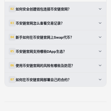
如何安全创建钱包连接币安链官网？
02
下载MetaMask或Trust Wallet官方版，创建钱包备份
币安链官网怎么查看交易记录？
03
助记词。添加BSC网络：名称BNB Smart Chain，
RPC https://bsc-dataseed.binance.org/，链ID
打开<strong>bscscan.com</strong>，输入钱包地
新手如何在币安链官网上Swap代币？
04
56，浏览器bscscan.com。从Binance交易所提现少
址或TxID，即见详细交易哈希、区块号、Gas使用和确
量BNB测试转账。在<strong>币安链官网</strong>
认数。内部交易tab显示合约交互，Token tab列
连接钱包到PancakeSwap（pancakeswap.finance，
bscscan.com验证地址余额。启用硬件钱包Ledger，
币安链官网支持哪些DApp生态？
05
ERC20/BEP20转账。Pro版付费解锁图表分析。官网
官网推荐）。选交易对如BNB/CAKE，输入金额设滑点
检查授权列表用revoke.cash。避免点击不明链接，设
bnbchain.org有API文档，自建查询工具。常见问题：
0.5%-1%，确认Gas。首次需批准代币。手续费低至
<strong>币安链官网</strong>生态丰富：
置Gas Price中档。连接DApp如PancakeSwap前，确
未确认交易等RPC同步，稍等几分钟。结合DeBank
使用币安链官网的风险有哪些及防范？
06
0.25 BNB，用<strong>币安链官网</strong>
PancakeSwap DEX、Venus借贷、Alpaca Finance杠
认合约审计。安全第一，永不分享私钥。（142字）
dashboard，多链追踪资产。学习读合约源码，避免
bscscan验证Tx。赚取CAKE奖励农场质押LP。注意死
杆农场、BakerySwap NFT。opBNB Layer2加速游戏
主要风险：钓鱼网站、智能合约漏洞、Rug Pull。私钥
Rug Pull。（132字）
池风险，查流动性锁定。测试网练习无风险。桥接ETH
如何在币安链官网部署自己的合约？
07
DApp。官网bnbchain.org列Top DApps、审计榜。
泄露致资金丢失。防范：只访官网
用Binance Bridge，节省费用。（118字）
开发者用Hardhat部署EVM合约，年TVL超200亿美
<strong>bnbchain.org</strong>/bscscan.com，用
用Remix.ethereum.org写Solidity，编译部署到BSC主
元。参与治理投票BNB持币。跨链桥支持ETH、
2FA硬件钱包。查Dextools流动性、Rugdoc审计。限
网（切换网络链ID56）。需BNB付Gas。验证源码上
Polygon。持续增长中，关注H1 2026升级。（124
额授权，定期Revoke。分散投资，避高APY骗局。学
bscscan.com。官网文档教Web3集成。测试网
字）
习PoSA机制，21验证者保障安全。社区Discord报告
https://testnet.bscscan.com免费练手，水龙头领