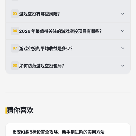
Alpha Box 是币安推出的盲盒实验，用户领取前无法预
游戏空投有哪些风险？
05
知获得哪个项目代币。
风险包括锁定期、手续费损耗以及骗局，需验证合约地
2026 年最值得关注的游戏空投项目有哪些？
06
址并防范未知网站。
包括 XOOB Network、Arc/Arc House、The
游戏空投的平均收益是多少？
07
Sandbox 和 New Star Game。
平均每月可获得 100U 的无损失收益，具体取决于参
如何防范游戏空投骗局？
08
与项目和积分数量。
不连接未知网站、不透露种子短语、对未请求私信保持
怀疑，并验证代币合约地址。
猜你喜欢
币安K线指标设置全攻略：新手到进阶的实用方法