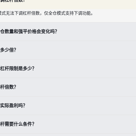
模式无法下调杠杆倍数，仅全仓模式支持下调功能。
仓数量和强平价格会变化吗？
杆仅影响开仓保证金和投资回报率，持仓数量与强平价格保持不变。
多少倍？
设置10倍杠杆倍数。
杠杆限制是多少？
0天内杠杆上限为20倍，子账户杠杆上限为5倍。
杆倍数？
点击【交易】-【杠杆】，在逐仓模式下点击杠杆倍数图标即可调整。
实际盈利吗？
持仓价值计算，杠杆只是放大本金的工具，不影响最终收益。
杆需要什么条件？