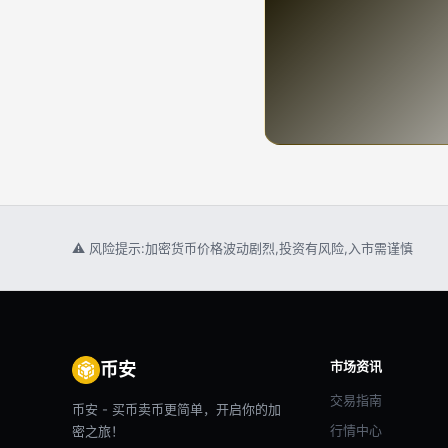
⚠ 风险提示:加密货币价格波动剧烈,投资有风险,入市需谨慎
市场资讯
币安
交易指南
币安 - 买币卖币更简单，开启你的加
行情中心
密之旅！