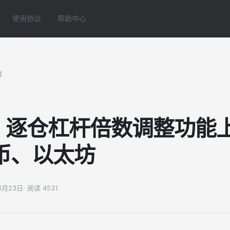
使用协议
帮助中心
情
| 逐仓杠杆倍数调整功能上
币、以太坊
06月23日
· 阅读 4531