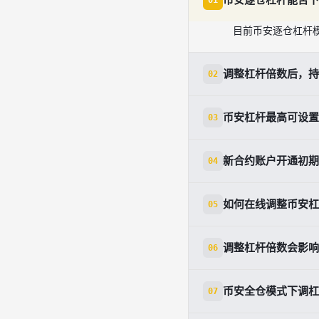
01
目前币安逐仓杠杆
调整杠杆倍数后，持
02
不会变化，调整杠
币安杠杆最高可设置
03
币安杠杆交易最高可
新合约账户开通初期
04
新合约账户在开通3
如何在线调整币安杠
05
登录币安App后，
调整杠杆倍数会影响
06
不会，实际盈利以
币安全仓模式下调杠
07