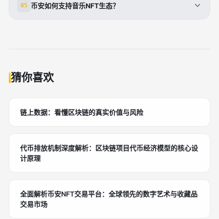
币安如何支持音乐NFT生态？
05
Opulous、Catalog和Sound XYZ，部分专为音乐NFT
设计。
币安提供安全高效的区块链基础设施，支持代币兑换与
交易，并计划推出专属音乐NFT市场，赋能创作者与收
藏者。
猜你喜欢
链上数据：看懂区块链的真实价值与风险
代币排放机制深度解析：区块链项目代币经济模型的核心设
计原理
全面解析币安NFT交易平台：全球领先的数字艺术与收藏品
交易市场