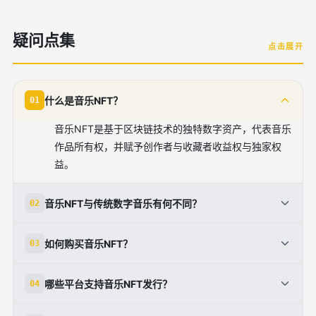
疑问点集
点击展开
什么是音乐NFT？
01
音乐NFT是基于区块链技术的独特数字资产，代表音乐
作品所有权，并赋予创作者与收藏者收益权与独家权
益。
音乐NFT与传统数字音乐有何不同？
02
传统数字音乐仅拥有播放权，而音乐NFT让买家真正拥
如何购买音乐NFT？
03
有文件所有权，并通过智能合约获取后续收益或独家体
验。
用户需先通过Coinbase或MetaMask等钱包购买
哪些平台支持音乐NFT发行？
04
Ethereum（ETH），再连接至音乐NFT市场如
OpenSea、Royal等进行交易。
主流平台包括OpenSea、Nifty Gateway、Royal、