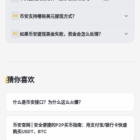
作日到账，具体时间视银行处理速度和地区而定。
这是合规要求，银行收款人姓名必须与币安账户的KYC
币安支持哪些美元提现方式？
04
实名信息完全匹配，不一致会导致提现失败或资金被冻
结。
币安主要支持SWIFT（全球通用）和SEPA（欧洲地
如果币安提现美金失败，资金会怎么处理？
05
区），具体支持的提现方式取决于用户所在的地区。
如果因网络错误、信息不符等原因导致提现失败，资金
将自动退回用户的币安账户，不会丢失。
猜你喜欢
什么是币安接口？为什么这么火爆？
币安官网 | 安全便捷的P2P买币指南：用支付宝/银行卡快速
购买USDT、BTC