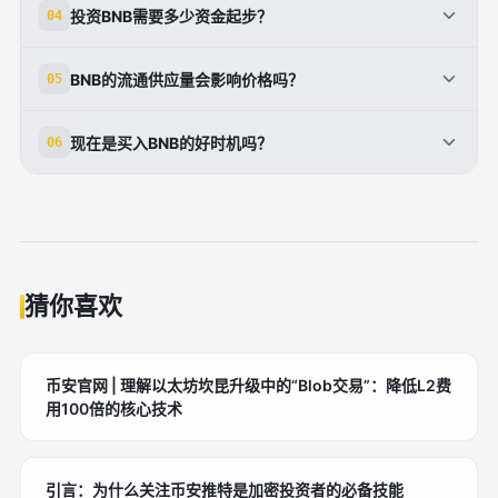
投资BNB需要多少资金起步？
04
加密货币市场的热度和资金流向。当前BNB已突破下
的走势会受到比特币等主流币种的影响。当整个加密货
行楔形，呈现看涨信号。
币市场上升时，BNB通常也会获得更多资金关注。不
BNB的购买门槛相对较低。当前单枚BNB价格在630
BNB的流通供应量会影响价格吗？
05
过BNB作为平台币，其独立性相对较强，交易所生态
美元左右，投资者可以购买整数枚或小数位的币种。许
的发展会给予BNB单独的支撑。
多交易所支持小额投资，投资者可根据自身资金情况灵
是的。BNB的流通供应量为1.3亿枚。币安通过定期回
现在是买入BNB的好时机吗？
06
活参与，不一定非要买整数枚币种。
购销毁BNB来减少供应量，这种通货紧缩机制可能支
撑长期价格。供应减少在需求保持或增长的情况下，会
这取决于个人的投资目标和风险承受能力。从技术面
对价格产生上升压力。
看，BNB突破了下行楔形呈现看涨信号；从基本面
看，币安交易所业务稳定、市值充足。但加密货币市场
波动性大，建议投资者进行充分研究，制定合理策略，
不要盲目跟风。
猜你喜欢
币安官网 | 理解以太坊坎昆升级中的“Blob交易”：降低L2费
用100倍的核心技术
引言：为什么关注币安推特是加密投资者的必备技能