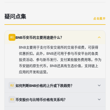
疑问点集
点击展开
BNB币安币的主要用途是什么？
01
BNB主要用于支付币安交易所的交易手续费，可获得
优惠折扣。此外，BNB还可用于参与币安平台的各类
投资活动、参与新币发行、支付某些服务费用等。作为
币安链的原生代币，BNB还具有生态价值，支持链上
应用的开发和运营。
如何判断BNB价格的上升或下跌趋势？
02
可以从多个角度分析：技术面上关注是否突破重要压力
币安股价与比特币价格有关系吗？
03
位或支撑位，以及双底、双顶等图表形态；基本面关注
币安交易所的业务发展、技术升级等；市场面观察整体
有一定关系。作为加密货币市场中的重要资产，BNB