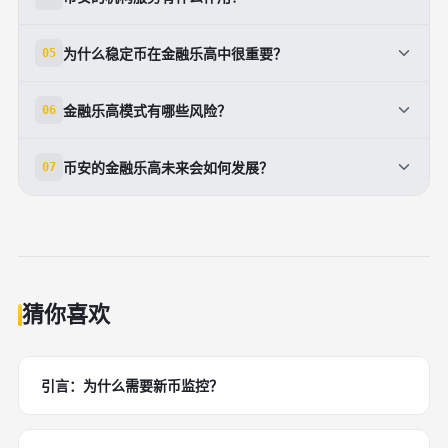
过智能合约把功能模块化，组合效率更高。[7]
币安为机构提供大宗交易、资产管理、借贷、经纪商、
为什么稳定币在金融乐高中很重要？
05
OTC和API等服务，方便做市和进出场。[1]
稳定币通常承担计价、结算和流动性中枢的角色，是连
金融乐高模式有哪些风险？
06
接交易、借贷和支付的重要基础组件。[1][6]
模块越多，系统链路越复杂，风控、合规和安全要求也
币安的金融乐高未来会如何发展？
07
越高，任一环节出问题都可能放大影响。[5][7]
如果继续强化基础设施、合规和资产安全，币安可能进
一步把交易所升级为更完整的加密金融操作系统。[1]
[5]
猜你喜欢
引言：为什么需要新币监控？