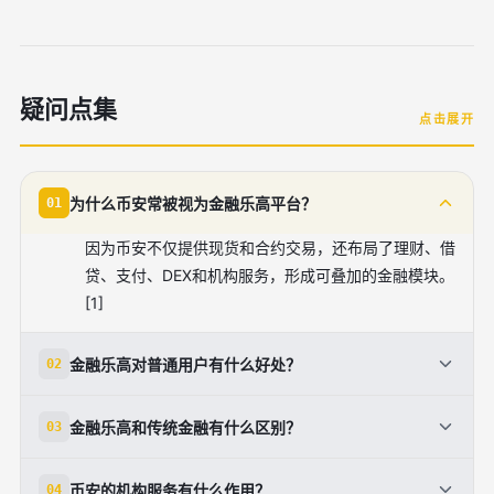
疑问点集
点击展开
为什么币安常被视为金融乐高平台？
01
因为币安不仅提供现货和合约交易，还布局了理财、借
贷、支付、DEX和机构服务，形成可叠加的金融模块。
[1]
金融乐高对普通用户有什么好处？
02
用户可以在同一生态内完成买币、持有、理财、借贷和
金融乐高和传统金融有什么区别？
03
支付，减少平台切换和操作成本。[1]
传统金融通常由多个独立机构分工完成，而链上金融通
币安的机构服务有什么作用？
04