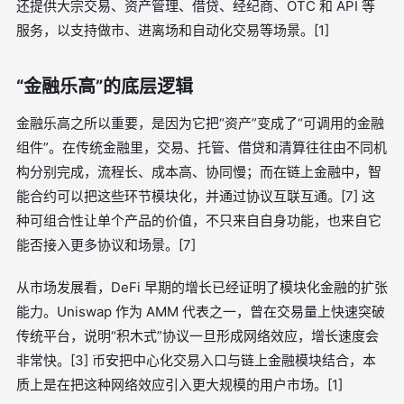
还提供大宗交易、资产管理、借贷、经纪商、OTC 和 API 等
服务，以支持做市、进离场和自动化交易等场景。[1]
“金融乐高”的底层逻辑
金融乐高之所以重要，是因为它把“资产”变成了“可调用的金融
组件”。在传统金融里，交易、托管、借贷和清算往往由不同机
构分别完成，流程长、成本高、协同慢；而在链上金融中，智
能合约可以把这些环节模块化，并通过协议互联互通。[7] 这
种可组合性让单个产品的价值，不只来自自身功能，也来自它
能否接入更多协议和场景。[7]
从市场发展看，DeFi 早期的增长已经证明了模块化金融的扩张
能力。Uniswap 作为 AMM 代表之一，曾在交易量上快速突破
传统平台，说明“积木式”协议一旦形成网络效应，增长速度会
非常快。[3] 币安把中心化交易入口与链上金融模块结合，本
质上是在把这种网络效应引入更大规模的用户市场。[1]