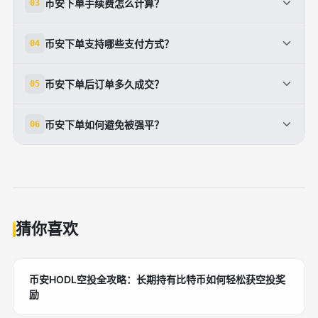
币安下单手续费怎么计算？
03
发价格，系统会自动执行平仓指令。
现货交易手续费按交易金额百分比计算，现货通常为
币安下单支持哪些支付方式？
04
0.1%，合约交易手续费为开仓和平仓金额的
0.02%-0.05%。
支持法币购币（信用卡/借记卡）、C2C交易（支付宝/
币安下单后订单多久成交？
05
微信/银行卡）、以及外部钱包充值等多种方式。
市价单立即成交，限价单需等待市场价格达到设定值，
币安下单如何避免被强平？
06
成交时间取决于市场流动性。
合理设置杠杆倍数，避免满仓操作，及时监控仓位状
态，并设置止盈止损保护账户安全。
猜你喜欢
币安HODL空投全攻略：长期持有比特币如何轻松获空投奖
励