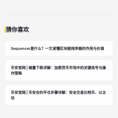
Layer-2有效缓解了以太坊等主流区块链的网络拥堵问
题，使交易速度更快、成本更低，显著提升了市场生态
的效率和用户体验。
猜你喜欢
Sequencer是什么？一文读懂区块链排序器的作用与价值
币安官网 | 缩量下跌详解：加密货币市场中的关键信号与操
作策略
币安官网 | 币安合约平仓步骤详解：安全交易比特币、以太
坊