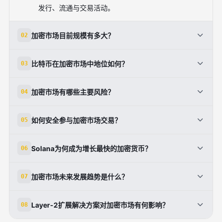
发行、流通与交易活动。
加密市场目前规模有多大？
02
截至2024年，加密市场总市值已超过1.5万亿美元；
比特币在加密市场中地位如何？
03
2025年全球市场规模达73.3亿美元，预计2034年将
增长至270.2亿美元。
比特币是市场上采用最广泛的加密货币，2024年仍是
加密市场有哪些主要风险？
04
交易量最高的加密资产，持续保持其作为价值储存工具
和对冲通胀资产的领导地位。
主要风险包括市场高波动性、监管政策不确定性、安全
如何安全参与加密市场交易？
05
性问题（如黑客攻击）以及宏观经济因素（如通胀和利
率）的影响。
建议选择如币安等全球领先的合规交易所，优先考虑支
Solana为何成为增长最快的加密货币？
06
持Layer-2扩展和DEX接口的平台，并分散投资、深入
学习区块链技术。
Solana交易占比大幅上升54.96%，从3.95%增至
加密市场未来发展趋势是什么？
07
6.13%，得益于其高效的技术架构、低交易成本及日益
广泛的应用场景。
未来趋势包括DeFi、区块链游戏代币的高回报潜力、
Layer-2扩展解决方案对加密市场有何影响？
08
新兴市场对加密技术的广泛采用，以及机构投资者兴趣
持续增加带来的市场稳定性提升。