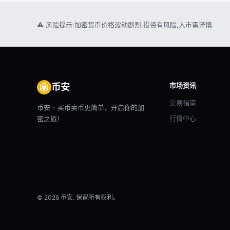
⚠ 风险提示:加密货币价格波动剧烈,投资有风险,入市需谨慎
市场资讯
币安
交易指南
币安 - 买币卖币更简单，开启你的加
行情中心
密之旅！
© 2026 币安. 保留所有权利。