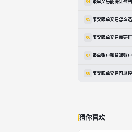
跟单交易能保证盈利
04
不能。即使带单员
币安跟单交易怎么选
05
可以重点看历史收
币安跟单交易需要盯
06
不需要持续盯盘。
跟单账户和普通账户
07
不是。跟单资金通
币安跟单交易可以控
08
可以。用户可通过
猜你喜欢