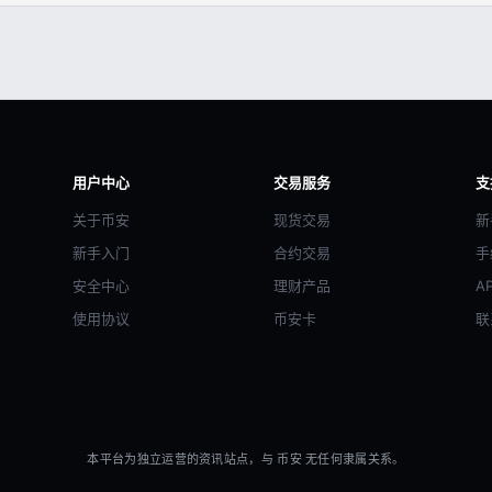
用户中心
交易服务
支
关于币安
现货交易
新
新手入门
合约交易
手
安全中心
理财产品
A
使用协议
币安卡
联
本平台为独立运营的资讯站点，与 币安 无任何隶属关系。