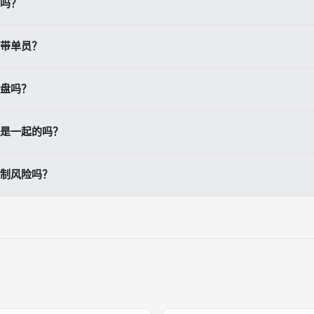
吗？
表现不错，实际收益仍会受到市场波动、手续费、滑点和仓位差异影响。
带单员？
益、最大回撤、胜率、风险等级和交易稳定性，而不是只看短期涨幅。
盘吗？
系统会按照你设置的参数自动复制交易，但你仍应定期检查风险。
是一起的吗？
常独立于普通账户管理，便于单独控制跟单风险。
制风险吗？
资金分配、止损、最大损失限额等方式控制整体风险。