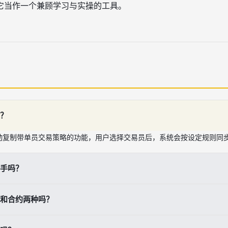
它当作一个兼顾学习与实操的工具。
？
动复制带单员交易策略的功能，用户选择交易员后，系统会按设定规则同
手吗？
过跟单降低手动操作门槛，并观察专业交易员的仓位管理和交易思路。
和合约两种吗？
支持现货跟单和合约跟单，两者在风险、波动和交易逻辑上有所不同。