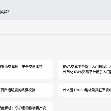
、交割或失去合约价值，具体后果取决于产品规则。
风险？
、设置止损止盈、控制仓位，并在到期前留出充足的处理时间。
密货币交易所 - 安全交易比特
RWA交易平台新手入门教程：
代币化 RWA交易平台新手入门教程：从零起步安全交易
实物资产代币化 RWA交易平台新手入门教程：从零起步
安全交易实物资产代币化
es：加密资产透明度的终极校验
什么是TRC20地址及其在币安
擎深度解析：守护您的数字资产安