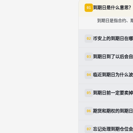
到期日是什么意思？
01
到期日是指合约、
币安上的到期日在哪
02
通常可以在产品详
到期日到了以后会自
03
不一定，取决于具
临近到期日为什么波
04
因为持仓集中调整
到期日前一定要卖掉
05
不一定，但如果你
期货和期权的到期日
06
不一样。两者都可
忘记处理到期仓位会
07