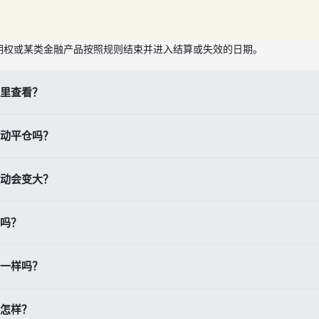
期权或某类金融产品按照规则结束并进入结算或失效的日期。
里查看？
情、合约页面或订单信息中查看，重点留意日期、时间、时区和结算方式
动平仓吗？
体产品规则。有些产品会自动结算，有些会自动失效或进入交割流程。
动会变大？
、对结算价的预期变化以及市场流动性变化，都会让价格波动更明显。
吗？
不想承担结算或交割风险，通常建议在到期前根据策略提前处理仓位。
一样吗？
能有到期日，但结算规则、权利义务和风险结构不同。
怎样？