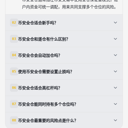
户内资金可统一调配，用来共同支撑多个仓位的风险。
币安全仓适合新手吗？
02
适合在了解基础规则后、用小资金练习的新手，但不建
币安全仓和逐仓有什么区别？
03
议在完全不了解风险控制时直接大额使用。
全仓是账户内资金共同承担风险，逐仓是每个仓位独立
币安全仓会自动加仓吗？
04
计算风险，亏损主要限制在该仓位内。
全仓并不是自动加仓，而是当仓位出现浮亏时，账户内
使用币安全仓需要设置止损吗？
05
可用保证金会被统一用于支撑整体仓位。
建议必须设置止损，因为全仓模式下单个仓位的风险可
币安全仓适合高杠杆吗？
06
能影响整个账户保证金。
不建议新手一开始使用高杠杆，高杠杆会放大波动和强
币安全仓能同时持有多个仓位吗？
07
平风险。
可以，全仓模式的特点之一就是多个仓位共享账户保证
币安全仓最重要的风险点是什么？
08
金，但这也意味着风险会相互影响。