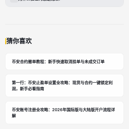
载到仿冒或被篡改的应用。
常见原因包括手机时间不同步、输入错误、验证码已过
期，或绑定过程中密钥录入不正确。
猜你喜欢
币安合约撤单教程：新手快速取消挂单与未成交订单
第一行：币安止盈单设置全攻略：现货与合约一键锁定利
润，新手必看指南
币安账号注册全攻略：2026年国际版与大陆版开户流程详
解