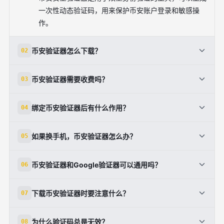
一次性动态验证码，用来保护币安账户登录和敏感操
作。
币安验证器怎么下载？
02
可以在币安账户的安全设置页面中找到下载入口，按照
币安验证器需要收费吗？
03
页面提示在手机上安装官方验证器应用。
验证器通常用于账户安全功能，用户可按币安官方流程
绑定币安验证器后有什么作用？
04
下载和启用，一般不涉及单独购买。
绑定后，登录、提现或修改安全设置时通常需要输入6
如果换手机，币安验证器怎么办？
05
位动态验证码，能显著增强账户安全。
更换手机前应先备份设置密钥或完成迁移流程，否则可
币安验证器和Google验证器可以通用吗？
06
能需要通过账户安全流程重新绑定。
两者都属于动态验证码工具，币安支持相应的验证器启
下载币安验证器时要注意什么？
07
用流程，具体以币安账户安全页面的设置为准。
最重要的是使用币安官方入口或可信应用商店，避免下
为什么验证码总是无效？
08