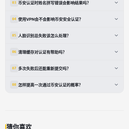
币安认证时姓名拼写错误会影响结果吗？
03
边角、文字可读性和格式是否合规，任何细节异常都可
能导致失败。[1][4]
会。币安要求账户信息与证件信息完全一致，姓名、出
使用VPN会不会影响币安安全认证？
04
生日期、证件号码只要有一处不一致，就可能导致不通
过。[4][7]
会。相关经验与提示显示，第三方VPN、梯子或不稳
人脸识别总失败该怎么处理？
05
定网络可能导致上传中断、识别异常或认证失败。[2]
[5]
建议在纯色背景、均匀光线下重新尝试，摘掉遮挡物，
清理缓存对认证有帮助吗？
06
并严格按照页面动作提示操作，避免逆光和抖动。[1]
[7]
有帮助。部分用户在清理缓存、重启APP后恢复了正常
多次失败后还能重新提交吗？
07
认证流程，尤其适合APP卡顿或页面加载异常的情况。
[2]
通常可以，但应先查看失败通知，修正具体问题后再提
怎样提高一次通过币安认证的概率？
08
交；如果反复失败，建议联系官方客服确认账户状态。
[3][6][7]
核心是三点：材料真实清晰、信息完全一致、设备和网
络稳定，同时使用官方最新版APP按流程操作。[1][2]
[7]
猜你喜欢