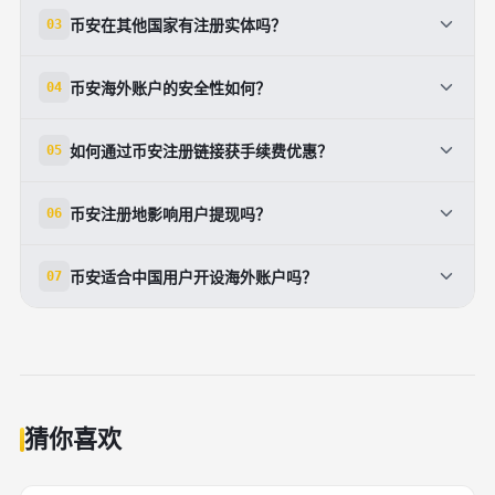
开设币安海外账户非常简单，只需邮箱或手机号注册，
币安在其他国家有注册实体吗？
03
无地域限制。推荐使用官方邀请链接完成注册，以获
20%手续费折扣和100美元礼包。初级账户无需KYC，
是的，除了开曼群岛总部，币安在多地设有合规实体：
币安海外账户的安全性如何？
04
但高级验证（上传身份证件）可解锁更高限额，如每日
法国DASP牌照、意大利支付许可、迪拜VARA全牌
提现200万美元。平台支持多法币通道和2FA安全，适
照、新加坡和日本本地分支等。这些布局确保用户受益
币安海外账户采用多层安全：SAFU基金（10亿美元应
合全球投资者。注意遵守本地法规，避免使用VPN绕
如何通过币安注册链接获手续费优惠？
05
于区域监管，如欧盟MiCA框架。美国用户使用
急储备）、冷热钱包分离、2FA、多设备登录限制和反
过限制以防账户冻结。
Binance.US。全球储备证明显示资产100%覆盖，提升
钓鱼码。平台经Merkle Tree审计发布PoR，证明用户
访问<a href="https://www.binance.com/join?
信任。
币安注册地影响用户提现吗？
06
资产全额储备。历史数据显示，币安黑客事件发生率极
ref=F0M49WJS " target="_blank">币安注册链接
低，且全额补偿用户。建议启用所有安全选项，避免分
</a>，创建账户后永久享20%交易费减免，并领100美
币安注册地开曼群岛不直接影响提现，平台支持全球链
享私钥。
币安适合中国用户开设海外账户吗？
07
元礼包（含奖金和资源）。此优惠适用于现货、期货等
上提现和法币通道（如银行卡、P2P）。提现限额依
全产品，无需额外操作。结合平台低费率（0.1%
KYC等级：未验证每日2BTC，已验证200万美元。需
币安海外账户对中国用户开放，但需遵守中国大陆加密
起），显著降低成本。适用于所有币安海外账户用户。
注意本地反洗钱法规，高频大额提现可能触发审核。使
禁令，使用VPN访问风险自担。平台提供简体中文支
用官方App或网页，确保网络稳定。
持、多CNY通道（P2P）。建议完成KYC，选择稳定节
点。优先安全，优先使用官方链接注册享优惠，避免第
三方平台。
猜你喜欢