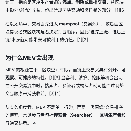
缩写，指的是区块生产者通过
添加、删除或重排交易
，从区块
中额外获得的收益，超出常规区块奖励和燃料费的部分。[1][6]
在以太坊中，交易会先进入
mempool
（交易池），随后由区
块提议者或区块构建者决定打包顺序，因此“谁先上链、谁后上
链”本身就可能带来可被利用的价值。[1][3]
为什么MEV会出现
MEV 的根源在于：区块空间有限，而链上交易又具有
公开、可
观察、可排序
的特性。[1][3] 当套利、清算、抢跑等机会出现
在公开交易流中时，搜索者、验证者或构建者就可能通过调整
交易顺序来捕获收益。[2][4]
从实务角度看，MEV 不是单一行为，而是一类围绕“交易排序”
的博弈。常见参与者包括
搜索者（Searcher）
、
区块生产者
和
普通交易者。[4]