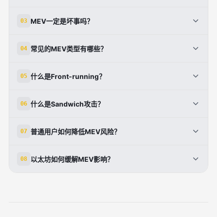
因为以太坊交易会先进入公开的 mempool，交易顺序
MEV一定是坏事吗？
03
存在被观察和调整的空间，因此会产生套利、清算和抢
跑机会。[1][3]
不一定。MEV 既可能提升市场效率，例如帮助价格修
常见的MEV类型有哪些？
04
复和清算执行，也可能伤害普通用户的成交体验。[1]
[3]
常见类型包括 DEX 套利、清算、Front-running、
什么是Front-running？
05
Back-running 和 Sandwich 攻击。[2][3][4]
Front-running 是把自己的交易插到目标交易前面执
什么是Sandwich攻击？
06
行，借此抢占价格变化或套利机会。[2][3]
Sandwich 攻击是先在用户交易前买入、再在用户交易
普通用户如何降低MEV风险？
07
后卖出，通过夹击用户交易来获利。[3][4]
可以通过降低滑点、避免大额单直接暴露、分批下单和
以太坊如何缓解MEV影响？
08
选择更稳妥的交易路径来降低风险。[2][3]
以太坊社区提出了 PBS，把区块提议和区块构建分
离，以减少单一角色对交易排序的控制。[1]