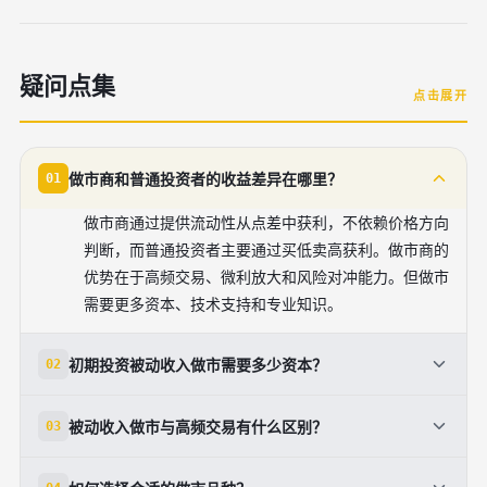
疑问点集
点击展开
做市商和普通投资者的收益差异在哪里？
01
做市商通过提供流动性从点差中获利，不依赖价格方向
判断，而普通投资者主要通过买低卖高获利。做市商的
优势在于高频交易、微利放大和风险对冲能力。但做市
需要更多资本、技术支持和专业知识。
初期投资被动收入做市需要多少资本？
02
建议初期资本不少于50,000元。这个规模足以在主流
被动收入做市与高频交易有什么区别？
03
市场中进行有效的报价和风险管理。较小的资本可能因
点差成本过高而难以获利，较大的资本则能分散风险并
被动收入做市强调稳定的流动性提供和微利积累，操作