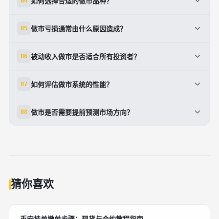
如何选择合适的做市品种？
04
提升收益潜力。
频率相对较低。高频交易则通过极高的交易速度和复杂
的算法策略获利，需要更先进的技术和更强的市场优
应选择流动性好、交易活跃、波动率适中的品种。初期
做市亏损通常由什么原因造成？
05
势。两者都需要自动化系统支持。
可选择主流数字资产、主要货币对等。避免冷门品种，
因为缺乏交易对手会导致报价无人应答。根据市场情况
主要原因包括：极端行情波动导致对冲失败、市场流动
被动收入做市是否适合所有投资者？
06
定期评估和调整品种组合。
性枯竭时被动持仓、技术故障导致风控失效、点差设置
过小无法覆盖交易成本、以及选择流动性不足的品种。
不适合所有人。这种方式需要投资者具有足够的资本、
如何评估做市系统的性能？
07
完善的风控框架可显著降低亏损概率。
较强的技术基础、专业的知识储备和良好的风险意识。
初学者建议先在模拟环境中学习，获得充分经验后再投
关键指标包括：成交率（报价被应答的比例）、平均点
做市是否需要提前预测市场方向？
08
入真实资本。
差、日均收益、最大回撤、风险调整后收益率（夏普
比）等。定期回测历史数据，与基准收益率比较，并根
不需要。做市的核心优势就是不依赖方向判断。只要保
据评估结果优化策略参数。
持双向报价和及时对冲，无论市场上升、下降还是震
荡，都能获得稳定的点差收益。这也是做市相对低风险
的重要原因。
猜你喜欢
币安挂单撤单步骤：现货与合约教程指南