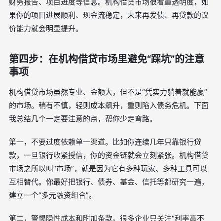
财务报告、项目进度等信息。机构借贷市场很看重透明度，如
果你的项目进展顺利、现金流稳定，未来再发债、再贷款的议
价能力就会明显提升。
第四步：在机构借贷市场里避免“踩坑”的注意
事项
机构借贷市场虽然专业、金额大，但不是“凭实力躺着就能赢”
的市场。稍有不慎，轻则成本飙升，重则陷入债务危机。下面
我总结几个一定要注意的点，帮你少走弯路。
第一，不要过度依赖单一渠道。比如你连续几年只靠银行贷
款，一旦银行收紧授信，你的资金链就会立刻紧张。机构借贷
市场之所以叫“市场”，就是因为它有多种玩家、多种工具可以
互相替代。你最好把银行、债券、基金、信托等都研究一遍，
建立一个“多元融资组合”。
第二，警惕隐性成本和附加条款。很多企业只关注“利率高不