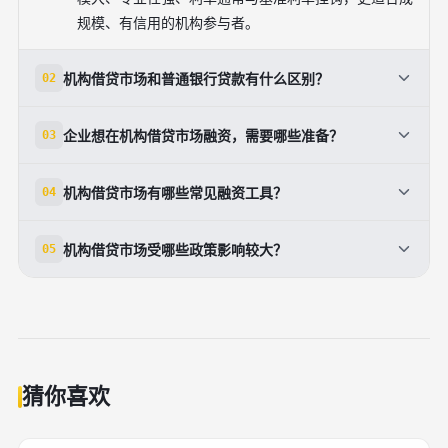
规模、有信用的机构参与者。
机构借贷市场和普通银行贷款有什么区别？
02
普通银行贷款更偏向个人或中小企业的零散融资，流程
企业想在机构借贷市场融资，需要哪些准备？
03
相对简单，金额较小；而机构借贷市场是机构之间
的'批发'资金交易，金额大、合同复杂、利率多与基准
企业首先需要明确资金用途、规模和期限，准备好财务
机构借贷市场有哪些常见融资工具？
04
利率和信用利差挂钩，参与方多为银行、保险、基金、
报表、经营情况、历史信用记录等基础材料，清晰解释
大企业等专业机构。简单说，一个是'零售'，一个是'批
还款来源和风险控制措施。在此基础上，根据自身资质
常见的有银行间同业拆借与回购、企业信贷与银团贷
发'。
机构借贷市场受哪些政策影响较大？
05
选择合适的融资渠道，比如银行贷款、债券、银团、信
款、公司债与中期票据、资产支持证券（ABS）、信托
托等，再与多家机构沟通，比较条款和成本，最后谈判
贷款、融资租赁、保理等。这些工具在机构借贷市场中
央行货币政策、利率政策、对表外业务的监管、对地方
签署合同并按约定使用资金。
各有用途，有的适合短期流动性管理，有的适合长期项
政府融资平台的规范、对房地产和影子银行的限制等，
目融资，企业可以根据自身情况组合使用。
都会显著影响机构借贷市场的资金供给和融资成本。企
业在这一市场融资时，必须关注宏观政策和监管变化，
及时调整融资策略，避免因外部环境突变而陷入被动。
猜你喜欢