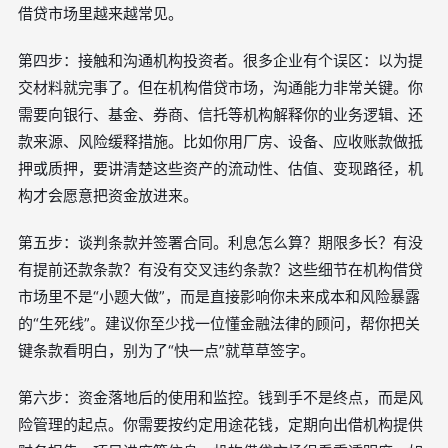
借贷市场里越来越常见。
第四步：接触和沟通机构投资者。很多企业有个误区：以为提
交材料就完事了。但在机构借贷市场，沟通能力非常关键。你
需要向银行、基金、券商、信托等机构解释你的业务逻辑、还
款来源、风险缓释措施。比如你用厂房、设备、应收账款做抵
押或质押，要讲清楚这些资产的流动性、估值、变现路径，机
构才会愿意把资金放进来。
第五步：谈判条款并签署合同。利息怎么算？期限多长？有没
有提前还款条款？有没有交叉违约条款？这些细节在机构借贷
市场里不是“小题大做”，而是直接影响你未来成本和风险暴露
的“生死线”。建议你至少找一位懂金融法律的顾问，帮你把关
键条款看明白，别为了“快一点”就草草签字。
第六步：资金落地后的使用和监控。钱到手不是终点，而是风
险管理的起点。你需要按约定用途花钱，定期向出借机构提供