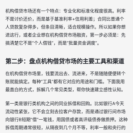
机构借贷市场还有一个特点：专业化和标准化程度很高。利率
不是讨价还价，而是基于基准利率+信用利差；合同比普通个
人贷款复杂得多，但条目清晰，适合规模操作。所以如果你想
进这行，或者企业想在机构借贷市场融资，第一步必须是：先
搞清楚它不是“个人借钱”，而是“批量资金调度”。
第二步：盘点机构借贷市场的主要工具和渠道
在机构借贷市场里，钱要流出去、流进来，不是随随便便转个
账就能搞定。每种“工具”都有它对应的用途和门槛。下面我用
最直白的方式，拆解几个常见类型，帮你快速建立感性认知。
第一类是银行类机构之间的同业拆借和回购。比如银行A今天
流动性紧张，它不会立刻去拉客户存款，而是通过银行间市场
向银行B短期“借”一笔钱，用国债或者高评级债券做质押。这种
拆借周期通常很短，从隔夜到几个月不等，利率一般和央行的