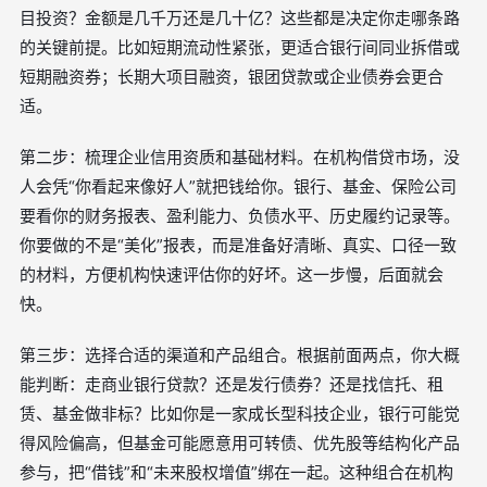
目投资？金额是几千万还是几十亿？这些都是决定你走哪条路
的关键前提。比如短期流动性紧张，更适合银行间同业拆借或
短期融资券；长期大项目融资，银团贷款或企业债券会更合
适。
第二步：梳理企业信用资质和基础材料。在机构借贷市场，没
人会凭“你看起来像好人”就把钱给你。银行、基金、保险公司
要看你的财务报表、盈利能力、负债水平、历史履约记录等。
你要做的不是“美化”报表，而是准备好清晰、真实、口径一致
的材料，方便机构快速评估你的好坏。这一步慢，后面就会
快。
第三步：选择合适的渠道和产品组合。根据前面两点，你大概
能判断：走商业银行贷款？还是发行债券？还是找信托、租
赁、基金做非标？比如你是一家成长型科技企业，银行可能觉
得风险偏高，但基金可能愿意用可转债、优先股等结构化产品
参与，把“借钱”和“未来股权增值”绑在一起。这种组合在机构