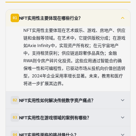
NFT实用性主要体现在哪些行业？
01
NFT实用性主要体现在艺术娱乐、游戏、房地产、供应
链和金融等领域。在艺术中，它提供版税分成；在游戏
如Axie Infinity中，实现资产所有权；在元宇宙地产
中，支持租赁获利；供应链追踪奢侈品真伪；金融
RWA则令房产碎片化投资。这些应用通过智能合约确
保唯一性和可编程性，已驱动市场从投机向价值创造转
型，2024年企业采用率增长显著。未来，教育和医疗
将进一步扩展其边界。
NFT实用性如何解决传统数字资产痛点？
02
传统数字资产易复制、无所有权证明，而NFT实用性通
NFT实用性在游戏领域的案例有哪些？
03
过ERC-721标准嵌入唯一元数据和区块链记录，解决这
些痛点。它赋予真实所有权、可交易性和自动化权限，
在游戏领域，NFT实用性通过玩家真正拥有虚拟资产体
NFT实用性面临的挑战是什么？
04
如音乐NFT的分成机制或游戏装备的跨平台转移。同