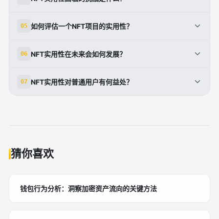
现，如Axie Infinity的Axies可养殖、交易和战斗，玩家
时，Layer2技术降低费用，提升可及性。尽管面临Gas
年收入可达数万美元；The Sandbox的LAND NFT支
NFT实用性面临高交易费用、可扩展性、环境影响和监
费和监管挑战，但dNFT的动态更新进一步增强实用价
如何评估一个NFT项目的实用性？
05
持用户构建并出租虚拟世界，吸引品牌入驻。Gods
管不确定等挑战。高Gas费通过Polygon等Layer2解
值，推动从静态收藏到工具化应用。
Unchained则以卡牌NFT实现免费玩付费买模式。这些
决，降至几分钱；可扩展性靠跨链协议提升；环境问题
评估NFT项目实用性需考察技术基础（如ERC标准支
案例证明NFT不止收藏，还创造经济循环，2023年
NFT实用性在未来会如何发展？
06
以PoS机制缓解，能耗降90%。监管方面，合规标准如
持）、团队背景、社区活跃度和实际用例。查看是否解
NFT游戏用户超5000万，预计2025年市场规模破千
ERC-6551正兴起。尽管波动大，但强项目团队和社区
决真实痛点，如借贷平台NFTfi的抵押功能或追踪工具
NFT实用性未来将驱动Web3主流化，融合RWA、AI和
亿。
治理是关键，投资者应注重实用落地而非炒作。
NFT实用性对普通用户有何益处？
07
的防伪应用。数据指标包括交易量、持有者数和Gas优
元宇宙。教育NFT证书、医疗数据隐私、社交身份验证
化。避免纯炒作项目，选择有RWA或DAO整合的生态
将成为常态。2025年RWA市场或达万亿，NFT作为产
对普通用户，NFT实用性降低投资门槛，如百元买房产
参与者。通过Dune Analytics等工具验证链上数据，确
权桥梁。技术上，动态NFT与零知识证明提升隐私和互
份额；提供被动收入，如游戏资产出租或艺术版税；增
保长期价值。
动性。挑战中机遇并存，监管成熟后，机构入场将加速
强隐私，如NFT钱包身份。无需深究技术，即可通过
普及，从数字经济工具向现实世界基础设施演进。
OpenSea等平台参与。长期看，它民主化资产所有
权，粉丝经济中购买独家权益获VIP待遇。起步建议从
猜你喜欢
小额实用NFT入手，关注蓝筹项目如BAYC的商业扩
展。
钱包行为分析：洞察加密资产流向的关键方法