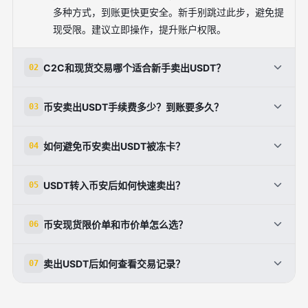
多种方式，到账更快更安全。新手别跳过此步，避免提
现受限。建议立即操作，提升账户权限。
C2C和现货交易哪个适合新手卖出USDT？
02
新手首选C2C/P2P交易，操作简单如淘宝，直接匹配
币安卖出USDT手续费多少？到账要多久？
03
买家换人民币，手续费0%，10分钟到账。现货适合换
其他币种，但需懂市价/限价单。进入App交易
<strong>币安卖出</strong>USDT在C2C零手续费，
如何避免币安卖出USDT被冻卡？
04
→C2C→卖出USDT，选高信誉买家即可。两种方式结
现货仅0.1%。C2P到账即时，买家确认后秒放币；提
合用，先现货换币再C2C提现，效率最高。
现银行卡工作日1-2小时。周未稍慢。市价单现货交易
冻卡风险主因选低信誉买家或大额单笔。防范：小额分
USDT转入币安后如何快速卖出？
05
更快，但价格浮动大。实际操作选蓝盾买家，确保顺
批（如单笔<5000元），选完成率95%+买家，用自己
利。资金安全第一，多截图留证。
常用银行卡。平台有风控，合规交易无忧。卖出后及时
转入现货钱包后，立即进C2C卖出：交易→C2C→卖出
币安现货限价单和市价单怎么选？
06
提现，别长期存法币账户。参考官方教程，避开外部链
USDT→匹配买家→转币释放。或现货市价单秒成交。
接，安全第一。
转账选TRC20网络最便宜。余额查钱包页面，确保无
急用资金选<strong>市价单</strong>，按市场价立即
卖出USDT后如何查看交易记录？
07
误。整个流程15分钟，新手跟教程零失误。
卖出USDT；追求高价选限价单，设目标价等待成交。
现货界面输入数量/价格，一键提交。查看当前委托追
成交后，App钱包→现货→交易历史，或C2C订单列
踪进度。结合K线图判断时机，卖出更精准。适合中级